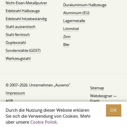
Nicht-Eisen-Metallpulver
Duraluminium Halbzeuge
Edelstahl Halbzeuge
Aluminium (EU)
Edelstahl hitzebeständig
Lagermetalle
Stahl austenitisch
Lötmittel
Stahl ferritisch
Zinn
Duplexstahl
Blei
Sonderstähle (GOST)
Werkzeugstahl
© 2007–2026. Unternehmen „Auremo”.
Sitemap
Impressum
Webdesigner —
AGB
Fresh
Widerrufsbelehrung
Durch die Nutzung dieser Website erklären
OK
Sie sich die Verwendung von Cookies. Mehr
Datenschutzerklärung
über unsere
Cookie Politik
.