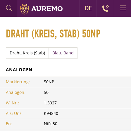
DE
DRAHT (KREIS, STAB) 50NP
Draht, Kreis (Stab)
Blatt, Band
ANALOGEN
Markierung:
50NP
Analogon:
50
W. Nr.:
1.3927
Aisi Uns:
K94840
En:
NiFe50