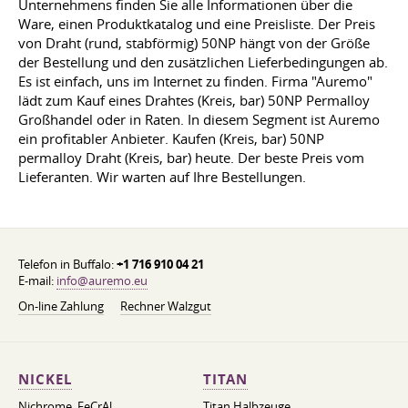
Unternehmens finden Sie alle Informationen über die
Ware, einen Produktkatalog und eine Preisliste. Der Preis
von Draht (rund, stabförmig) 50NP hängt von der Größe
der Bestellung und den zusätzlichen Lieferbedingungen ab.
Es ist einfach, uns im Internet zu finden. Firma "Auremo"
lädt zum Kauf eines Drahtes (Kreis, bar) 50NP Permalloy
Großhandel oder in Raten. In diesem Segment ist Auremo
ein profitabler Anbieter. Kaufen (Kreis, bar) 50NP
permalloy Draht (Kreis, bar) heute. Der beste Preis vom
Lieferanten. Wir warten auf Ihre Bestellungen.
Telefon in Buffalo:
+1 716 910 04 21
E-mail:
info@auremo.eu
On-line Zahlung
Rechner Walzgut
NICKEL
TITAN
Nichrome, FeСrAl, ​​
Titan Halbzeuge