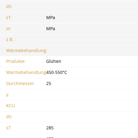
d5:
sT:
MPa
in:
MPa
z.B..:
Wärmebehandlung.:
Produkte:
Glühen
Wärmebehandlung.:
450-550°С
Durchmesser:
25
y:
KCU:
d5:
sT:
285