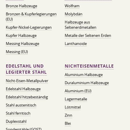
Bronze Halbzeuge
Wolfram
Bronzen & Kupferlegierungen
Molybdän
(EU)
Halbzeuge aus
Kupfer-Nickel-Legierungen
Seltenerdmetallen
Kupfer Halbzeuge
Metalle der Seltenen Erden
Messing Halbzeuge
Lanthanoide
Messing (EU)
EDELSTAHL UND
NICHTEISENMETALLE
LEGIERTER STAHL
Aluminium Halbzeuge
Nicht-Eisen-Metallpulver
Duraluminium Halbzeuge
Edelstahl Halbzeuge
Aluminium (EU)
Edelstahl hitzebeständig
Lagermetalle
Stahl austenitisch
Lötmittel
Stahl ferritisch
Zinn
Duplexstahl
Blei
Sonderstähle (GOST)