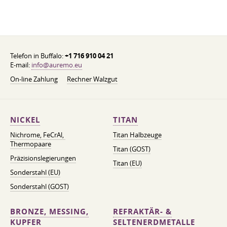
Telefon in Buffalo:
+1 716 910 04 21
E-mail:
info@auremo.eu
On-line Zahlung
Rechner Walzgut
NICKEL
TITAN
Nichrome, FeСrAl, ​​
Titan Halbzeuge
Thermopaare
Titan (GOST)
Präzisionslegierungen
Titan (EU)
Sonderstahl (EU)
Sonderstahl (GOST)
BRONZE, MESSING,
REFRAKTÄR- &
KUPFER
SELTENERDMETALLE