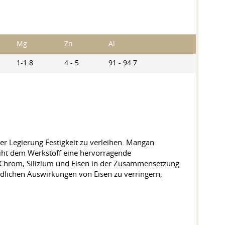
Mg
Zn
Al
1-1.8
4 - 5
91 - 94.7
r Legierung Festigkeit zu verleihen. Mangan
leiht dem Werkstoff eine hervorragende
 Chrom, Silizium und Eisen in der Zusammensetzung
schädlichen Auswirkungen von Eisen zu verringern,