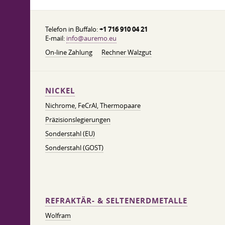
Telefon in Buffalo:
+1 716 910 04 21
E-mail:
info@auremo.eu
On-line Zahlung
Rechner Walzgut
NICKEL
Nichrome, FeСrAl, ​​Thermopaare
Präzisionslegierungen
Sonderstahl (EU)
Sonderstahl (GOST)
REFRAKTÄR- & SELTENERDMETALLE
Wolfram