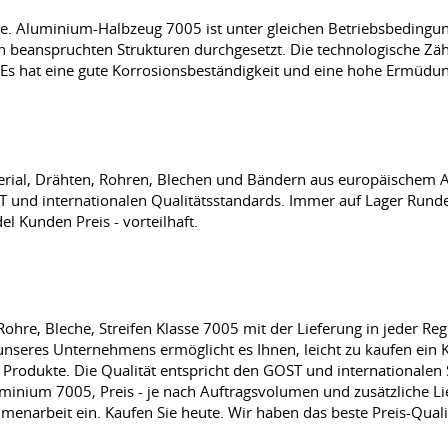
ie. Aluminium-Halbzeug 7005 ist unter gleichen Betriebsbedingun
in beanspruchten Strukturen durchgesetzt. Die technologische Zäh
 Es hat eine gute Korrosionsbeständigkeit und eine hohe Ermüdung
rial, Drähten, Rohren, Blechen und Bändern aus europäischem A
 und internationalen Qualitätsstandards. Immer auf Lager Runde
l Kunden Preis - vorteilhaft.
hre, Bleche, Streifen Klasse 7005 mit der Lieferung in jeder Reg
nseres Unternehmens ermöglicht es Ihnen, leicht zu kaufen ein K
n Produkte. Die Qualität entspricht den GOST und internationalen
minium 7005, Preis - je nach Auftragsvolumen und zusätzliche L
mmenarbeit ein. Kaufen Sie heute. Wir haben das beste Preis-Qualit