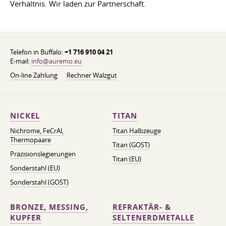
Verhältnis. Wir laden zur Partnerschaft.
Telefon in Buffalo:
+1 716 910 04 21
E-mail:
info@auremo.eu
On-line Zahlung
Rechner Walzgut
NICKEL
TITAN
Nichrome, FeСrAl, ​​
Titan Halbzeuge
Thermopaare
Titan (GOST)
Präzisionslegierungen
Titan (EU)
Sonderstahl (EU)
Sonderstahl (GOST)
BRONZE, MESSING,
REFRAKTÄR- &
KUPFER
SELTENERDMETALLE