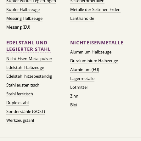
Kupfer-Nickel-Legierungen
Seltenerdmetallen
Kupfer Halbzeuge
Metalle der Seltenen Erden
Messing Halbzeuge
Lanthanoide
Messing (EU)
EDELSTAHL UND
NICHTEISENMETALLE
LEGIERTER STAHL
Aluminium Halbzeuge
Nicht-Eisen-Metallpulver
Duraluminium Halbzeuge
Edelstahl Halbzeuge
Aluminium (EU)
Edelstahl hitzebeständig
Lagermetalle
Stahl austenitisch
Lötmittel
Stahl ferritisch
Zinn
Duplexstahl
Blei
Sonderstähle (GOST)
Werkzeugstahl