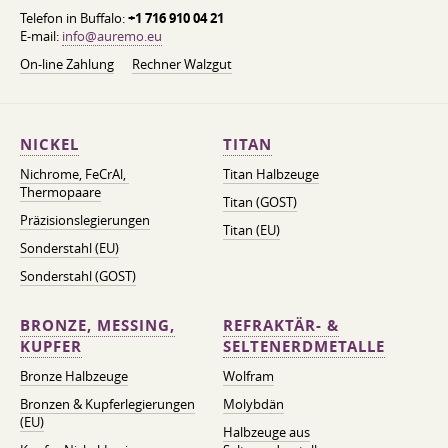
Telefon in Buffalo:
+1 716 910 04 21
E-mail:
info@auremo.eu
On-line Zahlung
Rechner Walzgut
NICKEL
TITAN
Nichrome, FeСrAl, ​​
Titan Halbzeuge
Thermopaare
Titan (GOST)
Präzisionslegierungen
Titan (EU)
Sonderstahl (EU)
Sonderstahl (GOST)
BRONZE, MESSING,
REFRAKTÄR- &
KUPFER
SELTENERDMETALLE
Bronze Halbzeuge
Wolfram
Bronzen & Kupferlegierungen
Molybdän
(EU)
Halbzeuge aus