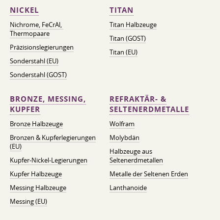
NICKEL
TITAN
Nichrome, FeСrAl, ​​
Titan Halbzeuge
Thermopaare
Titan (GOST)
Präzisionslegierungen
Titan (EU)
Sonderstahl (EU)
Sonderstahl (GOST)
BRONZE, MESSING,
REFRAKTÄR- &
KUPFER
SELTENERDMETALLE
Bronze Halbzeuge
Wolfram
Bronzen & Kupferlegierungen
Molybdän
(EU)
Halbzeuge aus
Kupfer-Nickel-Legierungen
Seltenerdmetallen
Kupfer Halbzeuge
Metalle der Seltenen Erden
Messing Halbzeuge
Lanthanoide
Messing (EU)