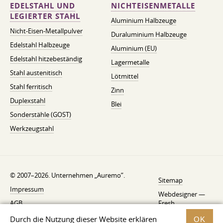
EDELSTAHL UND
NICHTEISENMETALLE
LEGIERTER STAHL
Aluminium Halbzeuge
Nicht-Eisen-Metallpulver
Duraluminium Halbzeuge
Edelstahl Halbzeuge
Aluminium (EU)
Edelstahl hitzebeständig
Lagermetalle
Stahl austenitisch
Lötmittel
Stahl ferritisch
Zinn
Duplexstahl
Blei
Sonderstähle (GOST)
Werkzeugstahl
© 2007–2026. Unternehmen „Auremo”.
Sitemap
Impressum
Webdesigner —
AGB
Fresh
Widerrufsbelehrung
Durch die Nutzung dieser Website erklären
OK