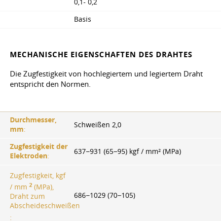
0,1- 0,2
Basis
MECHANISCHE EIGENSCHAFTEN DES DRAHTES
Die Zugfestigkeit von hochlegiertem und legiertem Draht
entspricht den Normen.
Durchmesser,
Schweißen 2,0
mm
:
Zugfestigkeit der
637−931 (65−95) kgf / mm² (MPa)
Elektroden
:
Zugfestigkeit, kgf
2
/ mm
(MPa),
686−1029 (70−105)
Draht zum
Abscheideschweißen
: