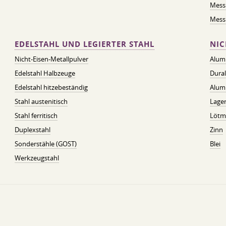
Mess
Messi
EDELSTAHL UND LEGIERTER STAHL
NIC
Nicht-Eisen-Metallpulver
Alum
Edelstahl Halbzeuge
Dura
Edelstahl hitzebeständig
Alum
Stahl austenitisch
Lager
Stahl ferritisch
Lötmi
Duplexstahl
Zinn
Sonderstähle (GOST)
Blei
Werkzeugstahl