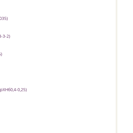
035)
-3-2)
)
рХНб0,4-0,25)