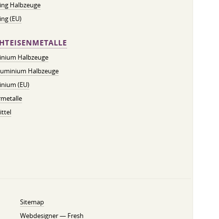
ing Halbzeuge
ng (EU)
HTEISENMETALLE
inium Halbzeuge
luminium Halbzeuge
inium (EU)
metalle
ttel
Sitemap
Webdesigner —
Fresh