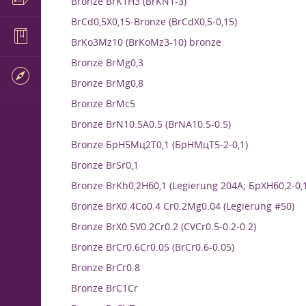
Bronze BrK1H3 (BrKN1-3)
BrCd0,5X0,15-Bronze (BrCdX0,5-0,15)
BrKo3Mz10 (BrKoMz3-10) bronze
Bronze BrMg0,3
Bronze BrMg0,8
Bronze BrMc5
Bronze BrN10.5A0.5 (BrNA10.5-0.5)
Bronze БрН5Мц2Т0,1 (БрНМцТ5-2-0,1)
Bronze BrSr0,1
Bronze BrKh0,2Нб0,1 (Legierung 204А; БрХНб0,2-0,1
Bronze BrX0.4Co0.4 Cr0.2Mg0.04 (Legierung #50)
Bronze BrX0.5V0.2Cr0.2 (CVCr0.5-0.2-0.2)
Bronze BrCr0.6Cr0.05 (BrCr0.6-0.05)
Bronze BrCr0.8
Bronze BrC1Cr