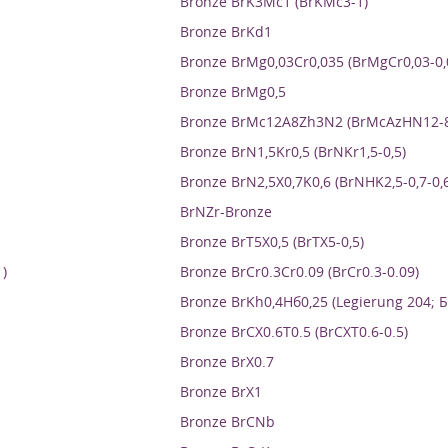
Bronze BrK3Mc1 (BrKMc3-1)
Bronze BrKd1
Bronze BrMg0,03Cr0,035 (BrMgCr0,03-0,
Bronze BrMg0,5
Bronze BrMc12A8Zh3N2 (BrMcAzHN12-8
Bronze BrN1,5Kr0,5 (BrNKr1,5-0,5)
Bronze BrN2,5X0,7K0,6 (BrNHK2,5-0,7-0,6
BrNZr-Bronze
Bronze BrT5X0,5 (BrTX5-0,5)
)
Bronze BrCr0.3Cr0.09 (BrCr0.3-0.09)
Bronze BrKh0,4Нб0,25 (Legierung 204; Б
Bronze BrCX0.6T0.5 (BrCXT0.6-0.5)
Bronze BrX0.7
Bronze BrX1
Bronze BrCNb