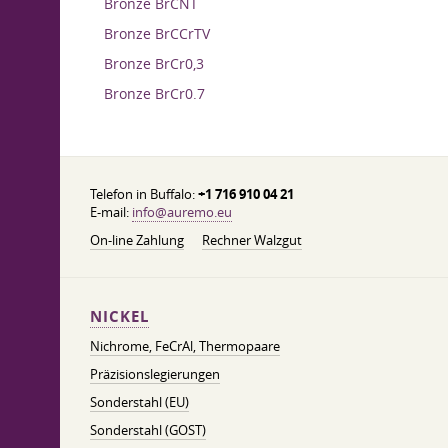
Bronze BrCNT
Bronze BrCCrTV
Bronze BrCr0,3
Bronze BrCr0.7
Telefon in Buffalo:
+1 716 910 04 21
E-mail:
info@auremo.eu
On-line Zahlung
Rechner Walzgut
NICKEL
Nichrome, FeСrAl, ​​Thermopaare
Präzisionslegierungen
Sonderstahl (EU)
Sonderstahl (GOST)