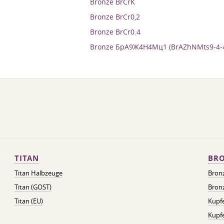
Bronze BrCrK
Bronze BrCr0,2
Bronze BrCr0.4
Bronze БрА9Ж4Н4Мц1 (BrAZhNMts9-4-4
TITAN
BRO
Titan Halbzeuge
Bron
Titan (GOST)
Bronz
Titan (EU)
Kupfe
Kupf