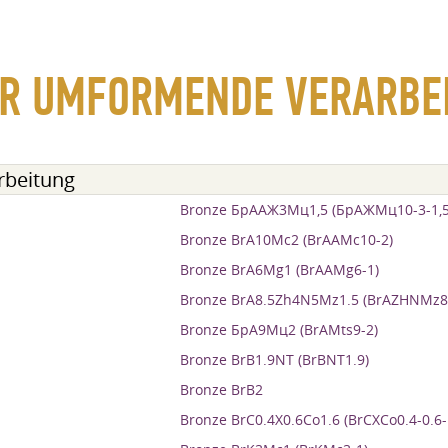
ÜR UMFORMENDE VERARBE
rbeitung
Bronze БрААЖ3Мц1,5 (БрАЖМц10-3-1,5
Bronze BrA10Mc2 (BrAAMc10-2)
Bronze BrA6Mg1 (BrAAMg6-1)
Bronze BrA8.5Zh4N5Mz1.5 (BrAZHNMz8.5
Bronze БрА9Мц2 (BrAMts9-2)
Bronze BrB1.9NT (BrBNT1.9)
Bronze BrB2
Bronze BrC0.4X0.6Co1.6 (BrCXCo0.4-0.6-