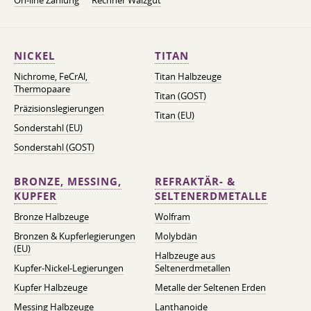
On-line Zahlung
Rechner Walzgut
NICKEL
TITAN
Nichrome, FeСrAl, ​​
Titan Halbzeuge
Thermopaare
Titan (GOST)
Präzisionslegierungen
Titan (EU)
Sonderstahl (EU)
Sonderstahl (GOST)
BRONZE, MESSING,
REFRAKTÄR- &
KUPFER
SELTENERDMETALLE
Bronze Halbzeuge
Wolfram
Bronzen & Kupferlegierungen
Molybdän
(EU)
Halbzeuge aus
Kupfer-Nickel-Legierungen
Seltenerdmetallen
Kupfer Halbzeuge
Metalle der Seltenen Erden
Messing Halbzeuge
Lanthanoide