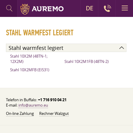
DE
STAHL WARMFEST LEGIERT
Stahl warmfest legiert
Stahl 10X2M (48TN-1;
12X2M)
Stahl 10X2M1FB (48TN-2)
Stahl 10X2MFB (EI531)
Telefon in Buffalo:
+1 716 910 04 21
E-mail:
info@auremo.eu
On-line Zahlung
Rechner Walzgut