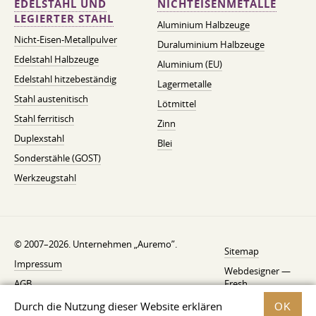
EDELSTAHL UND
NICHTEISENMETALLE
LEGIERTER STAHL
Aluminium Halbzeuge
Nicht-Eisen-Metallpulver
Duraluminium Halbzeuge
Edelstahl Halbzeuge
Aluminium (EU)
Edelstahl hitzebeständig
Lagermetalle
Stahl austenitisch
Lötmittel
Stahl ferritisch
Zinn
Duplexstahl
Blei
Sonderstähle (GOST)
Werkzeugstahl
© 2007–2026. Unternehmen „Auremo”.
Sitemap
Impressum
Webdesigner —
AGB
Fresh
Widerrufsbelehrung
Durch die Nutzung dieser Website erklären
OK