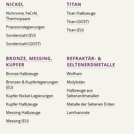
NICKEL
TITAN
Nichrome, FeСrAl, ​​
Titan Halbzeuge
Thermopaare
Titan (GOST)
Präzisionslegierungen
Titan (EU)
Sonderstahl (EU)
Sonderstahl (GOST)
BRONZE, MESSING,
REFRAKTÄR- &
KUPFER
SELTENERDMETALLE
Bronze Halbzeuge
Wolfram
Bronzen & Kupferlegierungen
Molybdän
(EU)
Halbzeuge aus
Kupfer-Nickel-Legierungen
Seltenerdmetallen
Kupfer Halbzeuge
Metalle der Seltenen Erden
Messing Halbzeuge
Lanthanoide
Messing (EU)