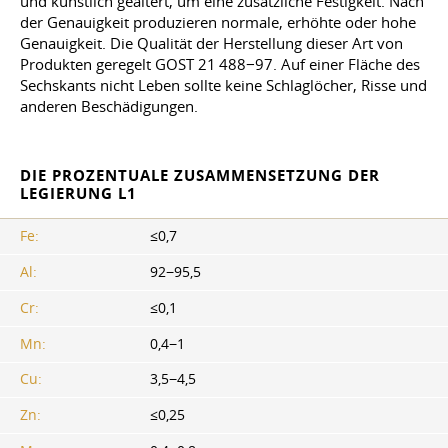
und künstlich gealtert, um eine zusätzliche Festigkeit. Nach
der Genauigkeit produzieren normale, erhöhte oder hohe
Genauigkeit. Die Qualität der Herstellung dieser Art von
Produkten geregelt GOST 21 488−97. Auf einer Fläche des
Sechskants nicht Leben sollte keine Schlaglöcher, Risse und
anderen Beschädigungen.
DIE PROZENTUALE ZUSAMMENSETZUNG DER
LEGIERUNG L1
Fe:
≤0,7
Al:
92−95,5
Cr:
≤0,1
Mn:
0,4−1
Cu:
3,5−4,5
Zn:
≤0,25