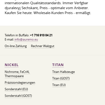
internationalen Qualitätsstandards. Immer Verfgbar
djuralevyj Sechskant, Preis - optimale vom Anbieter.
Kaufen Sie heute. Wholesale-Kunden Preis - ermäßigt.
Telefon in Buffalo:
+1 716 910 04 21
E-mail:
info@auremo.eu
On-line Zahlung
Rechner Walzgut
NICKEL
TITAN
Nichrome, FeСrAl, ​​
Titan Halbzeuge
Thermopaare
Titan (GOST)
Präzisionslegierungen
Titan (EU)
Sonderstahl (EU)
Sonderstahl (GOST)