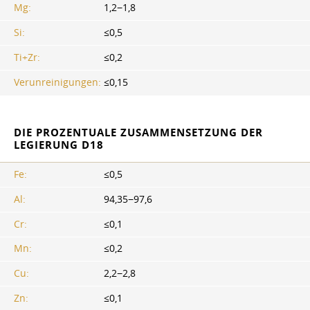
Mg:
1,2−1,8
Si:
≤0,5
Ti+Zr:
≤0,2
Verunreinigungen:
≤0,15
DIE PROZENTUALE ZUSAMMENSETZUNG DER
LEGIERUNG D18
Fe:
≤0,5
Al:
94,35−97,6
Cr:
≤0,1
Mn:
≤0,2
Cu:
2,2−2,8
Zn:
≤0,1