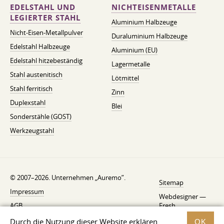
EDELSTAHL UND
NICHTEISENMETALLE
LEGIERTER STAHL
Aluminium Halbzeuge
Nicht-Eisen-Metallpulver
Duraluminium Halbzeuge
Edelstahl Halbzeuge
Aluminium (EU)
Edelstahl hitzebeständig
Lagermetalle
Stahl austenitisch
Lötmittel
Stahl ferritisch
Zinn
Duplexstahl
Blei
Sonderstähle (GOST)
Werkzeugstahl
© 2007–2026. Unternehmen „Auremo”.
Sitemap
Impressum
Webdesigner —
AGB
Fresh
Widerrufsbelehrung
Durch die Nutzung dieser Website erklären
OK