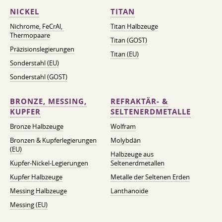
NICKEL
TITAN
Nichrome, FeСrAl, ​​
Titan Halbzeuge
Thermopaare
Titan (GOST)
Präzisionslegierungen
Titan (EU)
Sonderstahl (EU)
Sonderstahl (GOST)
BRONZE, MESSING,
REFRAKTÄR- &
KUPFER
SELTENERDMETALLE
Bronze Halbzeuge
Wolfram
Bronzen & Kupferlegierungen
Molybdän
(EU)
Halbzeuge aus
Kupfer-Nickel-Legierungen
Seltenerdmetallen
Kupfer Halbzeuge
Metalle der Seltenen Erden
Messing Halbzeuge
Lanthanoide
Messing (EU)