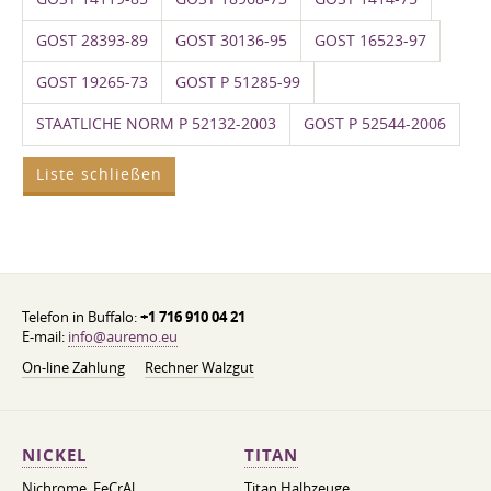
GOST 28393-89
GOST 30136-95
GOST 16523-97
GOST 19265-73
GOST P 51285-99
STAATLICHE NORM P 52132-2003
GOST P 52544-2006
Liste schließen
Telefon in Buffalo:
+1 716 910 04 21
E-mail:
info@auremo.eu
On-line Zahlung
Rechner Walzgut
NICKEL
TITAN
Nichrome, FeСrAl, ​​
Titan Halbzeuge