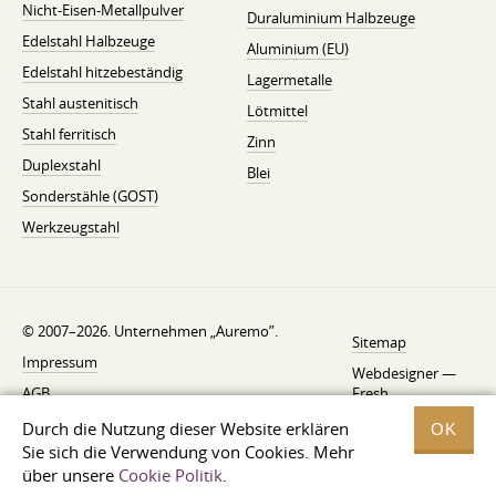
Nicht-Eisen-Metallpulver
Duraluminium Halbzeuge
Edelstahl Halbzeuge
Aluminium (EU)
Edelstahl hitzebeständig
Lagermetalle
Stahl austenitisch
Lötmittel
Stahl ferritisch
Zinn
Duplexstahl
Blei
Sonderstähle (GOST)
Werkzeugstahl
© 2007–2026. Unternehmen „Auremo”.
Sitemap
Impressum
Webdesigner —
AGB
Fresh
Widerrufsbelehrung
Durch die Nutzung dieser Website erklären
OK
Sie sich die Verwendung von Cookies. Mehr
Datenschutzerklärung
über unsere
Cookie Politik
.