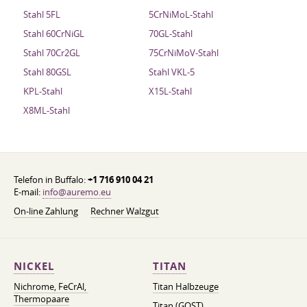
Stahl 5FL
5CrNiMoL-Stahl
Stahl 60CrNiGL
70GL-Stahl
Stahl 70Cr2GL
75CrNiMoV-Stahl
Stahl 80GSL
Stahl VKL-5
KPL-Stahl
X15L-Stahl
X8ML-Stahl
Telefon in Buffalo:
+1 716 910 04 21
E-mail:
info@auremo.eu
On-line Zahlung
Rechner Walzgut
NICKEL
TITAN
Nichrome, FeСrAl, ​​
Titan Halbzeuge
Thermopaare
Titan (GOST)