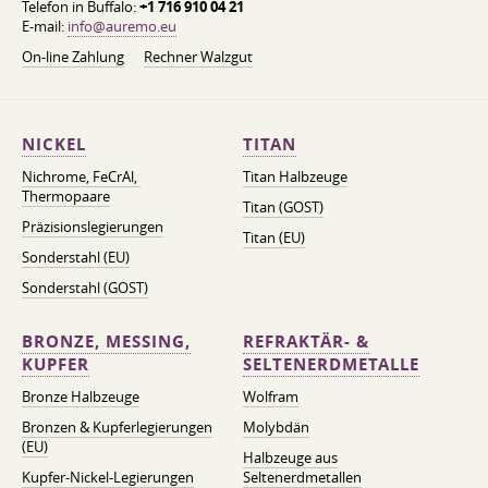
Telefon in Buffalo:
+1 716 910 04 21
E-mail:
info@auremo.eu
On-line Zahlung
Rechner Walzgut
NICKEL
TITAN
Nichrome, FeСrAl, ​​
Titan Halbzeuge
Thermopaare
Titan (GOST)
Präzisionslegierungen
Titan (EU)
Sonderstahl (EU)
Sonderstahl (GOST)
BRONZE, MESSING,
REFRAKTÄR- &
KUPFER
SELTENERDMETALLE
Bronze Halbzeuge
Wolfram
Bronzen & Kupferlegierungen
Molybdän
(EU)
Halbzeuge aus
Kupfer-Nickel-Legierungen
Seltenerdmetallen