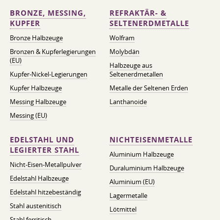
BRONZE, MESSING,
REFRAKTÄR- &
KUPFER
SELTENERDMETALLE
Bronze Halbzeuge
Wolfram
Bronzen & Kupferlegierungen
Molybdän
(EU)
Halbzeuge aus
Kupfer-Nickel-Legierungen
Seltenerdmetallen
Kupfer Halbzeuge
Metalle der Seltenen Erden
Messing Halbzeuge
Lanthanoide
Messing (EU)
EDELSTAHL UND
NICHTEISENMETALLE
LEGIERTER STAHL
Aluminium Halbzeuge
Nicht-Eisen-Metallpulver
Duraluminium Halbzeuge
Edelstahl Halbzeuge
Aluminium (EU)
Edelstahl hitzebeständig
Lagermetalle
Stahl austenitisch
Lötmittel
Stahl ferritisch