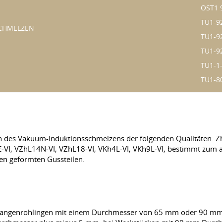
OST1 9
TU1-92
SCHMELZEN
TU1-92
TU1-92
TU1-1-
TU1-8
en des Vakuum-Induktionsschmelzens der folgenden Qualitäten: Zh
E-VI, VZhL14N-VI, VZhL18-VI, VKh4L-VI, VKh9L-VI, bestimmt zu
en geformten Gussteilen.
tangenrohlingen mit einem Durchmesser von 65 mm oder 90 mm be