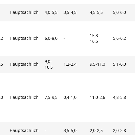
Hauptsächlich
4,0-5,5
3,5-4,5
4,5-5,5
5,0-6,0
15,3-
,2
Hauptsächlich
6,0-8,0
-
5,6-6,2
16,5
9,0-
,5
Hauptsächlich
1,2-2,4
9,5-11,0
5,1-6,0
10,5
,0
Hauptsächlich
7,5-9,5
0,4-1,0
11,0-2,6
4,8-5,8
Hauptsächlich
-
3,5-5,0
2,0-2,5
2,0-2,8