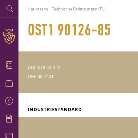
Hauptseite
Technische Bedingungen (TU)
OST1 90126-85
UDC 018.44-422
OKP 08 7401
INDUSTRIESTANDARD