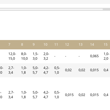
7
8
9
10
11
12
13
14
15
12,0-
8,0-
1,5-
2,0-
1,0-
-
-
-
0,065
15,0
10,0
3,0
3,2
2,0
,0-
2,7-
1,0-
5,0-
4,2-
0,5-
0,02
0,02
0,015
0,4
,0
3,4
1,8
5,7
4,7
1,0
-
2,7-
1,0-
5,0-
4,2-
0,5-
0,015
0,02
0,015
0,4
,0
3,4
1,8
5,7
4,7
1,0