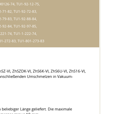
0126-74, TU1-92-12-75,
-71-82, TU1-92-72-83,
-79-83, TU1-92-88-84,
-92-84, TU1-92-97-85,
221-74, TU1-1-222-74,
01-272-83, TU1-801-273-83
SZ-VI, ZhSZDK-VI, ZhS6K-VI, ZhS6U-VI, ZhS16-VI,
m anschließenden Umschmelzen in Vakuum-
liebiger Länge geliefert. Die maximale