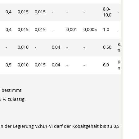
8,0-
0,4
0,015
0,015
-
-
-
-
10,0
0,4
0,015
0,015
-
0,001
0,0005
1.0
-
Kalzium
-
0,010
-
0,04
-
-
0,50
n.b. 0,02
Kalzium
0,5
0,010
0,015
0,04
-
-
6,0
n.b. 0,02
e bestimmt.
5 % zulässig.
 In der Legierung VZhL1-VI darf der Kobaltgehalt bis zu 0,5 %, der