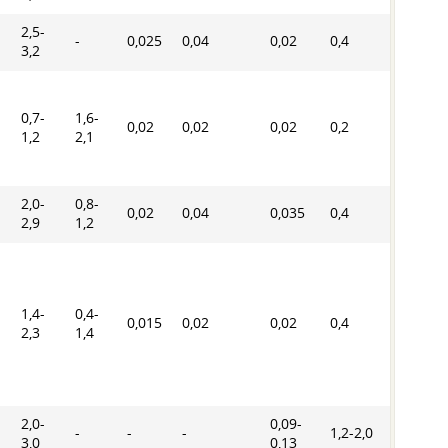
2,5-
-
0,025
0,04
0,02
0,4
0,4
3,2
0,7-
1,6-
0,02
0,02
0,02
0,2
0,4
1,2
2,1
2,0-
0,8-
0,02
0,04
0,035
0,4
0,4
2,9
1,2
1,4-
0,4-
0,015
0,02
0,02
0,4
0,4
2,3
1,4
2,0-
0,09-
-
-
-
1,2-2,0
0,3
3,0
0,13