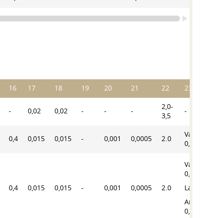
16
17
18
19
20
21
22
23
2,0-
-
0,02
0,02
-
-
-
-
3,5
Vanadium
0,4
0,015
0,015
-
0,001
0,0005
2.0
0,5-1,0
Vanadium
0,5-1,0
0,4
0,015
0,015
-
0,001
0,0005
2.0
Lanthan
Anmerku
0,01