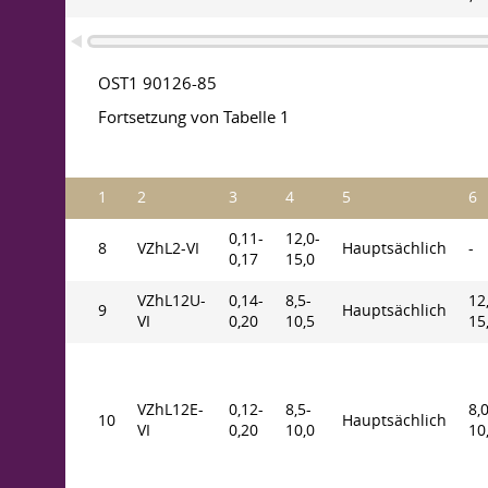
OST1 90126-85
Fortsetzung von Tabelle 1
1
2
3
4
5
6
0,11-
12,0-
8
VZhL2-VI
Hauptsächlich
-
0,17
15,0
VZhL12U-
0,14-
8,5-
12
9
Hauptsächlich
VI
0,20
10,5
15
VZhL12E-
0,12-
8,5-
8,0
10
Hauptsächlich
VI
0,20
10,0
10