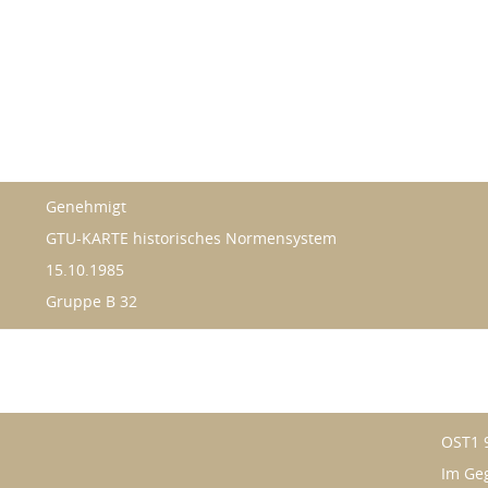
Genehmigt
GTU-KARTE historisches Normensystem
15.10.1985
Gruppe B 32
OST1 
Im Ge