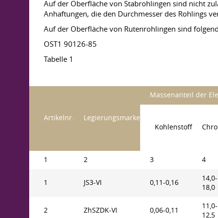
Auf der Oberfläche von Stabrohlingen sind nicht zu
Anhaftungen, die den Durchmesser des Rohlings ve
Auf der Oberfläche von Rutenrohlingen sind folgen
OST1 90126-85
Tabelle 1
Massenanteil der El
Artikelnr.
Legierungsmarke
Kohlenstoff
Chr
1
2
3
4
14,0-
1
JS3-VI
0,11-0,16
18,0
11,0-
2
ZhSZDK-VI
0,06-0,11
12,5