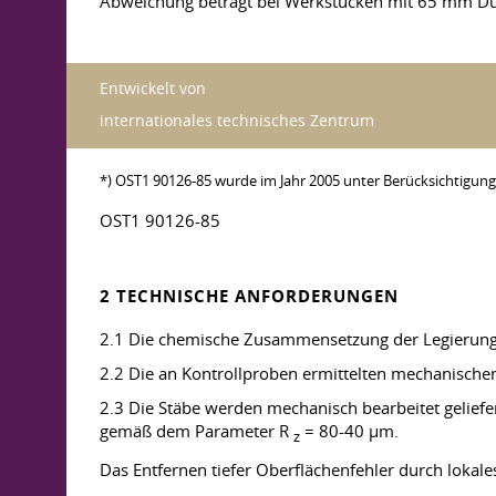
Abweichung beträgt bei Werkstücken mit 65 mm D
Entwickelt von
internationales technisches Zentrum
*) OST1 90126-85 wurde im Jahr 2005 unter Berücksichtigun
OST1 90126-85
2 TECHNISCHE ANFORDERUNGEN
2.1 Die chemische Zusammensetzung der Legierung
2.2 Die an Kontrollproben ermittelten mechanische
2.3 Die Stäbe werden mechanisch bearbeitet gelief
gemäß dem Parameter R
= 80-40 µm.
z
Das Entfernen tiefer Oberflächenfehler durch lokales