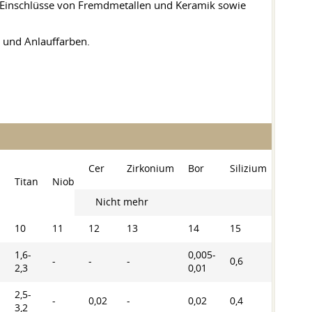
), Einschlüsse von Fremdmetallen und Keramik sowie
 und Anlauffarben.
Cer
Zirkonium
Bor
Silizium
Mang
m
Titan
Niob
Nicht mehr
10
11
12
13
14
15
16
1,6-
0,005-
-
-
-
0,6
0,6
2,3
0,01
2,5-
-
0,02
-
0,02
0,4
0,4
3,2