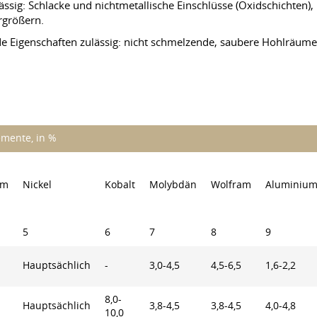
lässig: Schlacke und nichtmetallische Einschlüsse (Oxidschichten
rgrößern.
de Eigenschaften zulässig: nicht schmelzende, saubere Hohlräume
emente, in %
om
Nickel
Kobalt
Molybdän
Wolfram
Aluminiu
5
6
7
8
9
Hauptsächlich
-
3,0-4,5
4,5-6,5
1,6-2,2
8,0-
Hauptsächlich
3,8-4,5
3,8-4,5
4,0-4,8
10,0