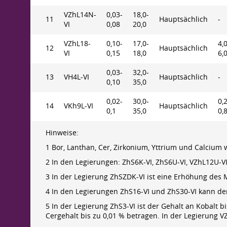
VZhL14N-
0,03-
18,0-
11
Hauptsächlich
-
VI
0,08
20,0
VZhL18-
0,10-
17,0-
4,0
12
Hauptsächlich
VI
0,15
18,0
6,
0,03-
32,0-
13
VH4L-VI
Hauptsächlich
-
0,10
35,0
0,02-
30,0-
0,2
14
VKh9L-VI
Hauptsächlich
0,1
35,0
0,
Hinweise:
1 Bor, Lanthan, Cer, Zirkonium, Yttrium und Calciu
2 In den Legierungen: ZhS6K-VI, ZhS6U-VI, VZhL12U-VI
3 In der Legierung ZhSZDK-VI ist eine Erhöhung des M
4 In den Legierungen ZhS16-VI und ZhS30-VI kann d
5 In der Legierung ZhS3-VI ist der Gehalt an Kobalt bi
Cergehalt bis zu 0,01 % betragen. In der Legierung VZ