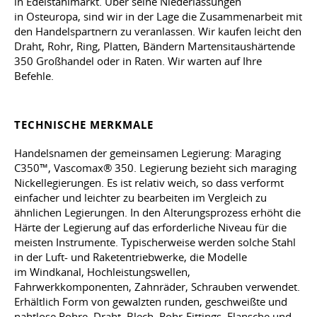
in Edelstahlmarkt. Über seine Niederlassungen
in Osteuropa, sind wir in der Lage die Zusammenarbeit mit
den Handelspartnern zu veranlassen. Wir kaufen leicht den
Draht, Rohr, Ring, Platten, Bändern Martensitaushärtende
350 Großhandel oder in Raten. Wir warten auf Ihre
Befehle.
TECHNISCHE MERKMALE
Handelsnamen der gemeinsamen Legierung: Maraging
C350™, Vascomax® 350. Legierung bezieht sich maraging
Nickellegierungen. Es ist relativ weich, so dass verformt
einfacher und leichter zu bearbeiten im Vergleich zu
ähnlichen Legierungen. In den Alterungsprozess erhöht die
Härte der Legierung auf das erforderliche Niveau für die
meisten Instrumente. Typischerweise werden solche Stahl
in der Luft- und Raketentriebwerke, die Modelle
im Windkanal, Hochleistungswellen,
Fahrwerkkomponenten, Zahnräder, Schrauben verwendet.
Erhältlich Form von gewalzten runden, geschweißte und
nahtlose Rohre, Draht, Blech, Rohr-Fittings, Flansche und