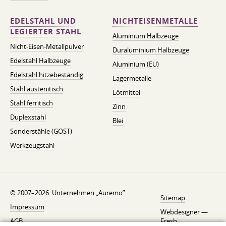
EDELSTAHL UND
NICHTEISENMETALLE
LEGIERTER STAHL
Aluminium Halbzeuge
Nicht-Eisen-Metallpulver
Duraluminium Halbzeuge
Edelstahl Halbzeuge
Aluminium (EU)
Edelstahl hitzebeständig
Lagermetalle
Stahl austenitisch
Lötmittel
Stahl ferritisch
Zinn
Duplexstahl
Blei
Sonderstähle (GOST)
Werkzeugstahl
© 2007–2026. Unternehmen „Auremo”.
Sitemap
Impressum
Webdesigner —
AGB
Fresh