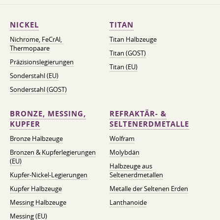
NICKEL
TITAN
Nichrome, FeСrAl, ​​
Titan Halbzeuge
Thermopaare
Titan (GOST)
Präzisionslegierungen
Titan (EU)
Sonderstahl (EU)
Sonderstahl (GOST)
BRONZE, MESSING,
REFRAKTÄR- &
KUPFER
SELTENERDMETALLE
Bronze Halbzeuge
Wolfram
Bronzen & Kupferlegierungen
Molybdän
(EU)
Halbzeuge aus
Kupfer-Nickel-Legierungen
Seltenerdmetallen
Kupfer Halbzeuge
Metalle der Seltenen Erden
Messing Halbzeuge
Lanthanoide
Messing (EU)