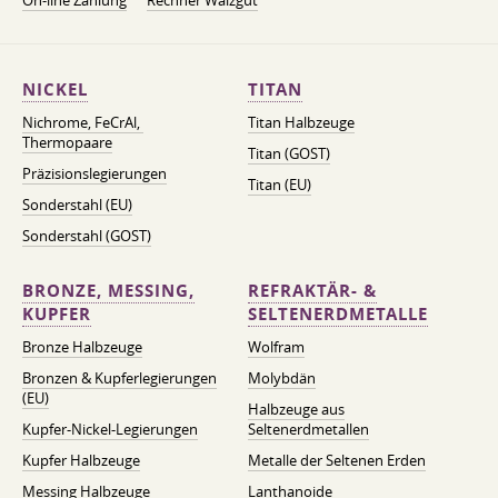
On-line Zahlung
Rechner Walzgut
NICKEL
TITAN
Nichrome, FeСrAl, ​​
Titan Halbzeuge
Thermopaare
Titan (GOST)
Präzisionslegierungen
Titan (EU)
Sonderstahl (EU)
Sonderstahl (GOST)
BRONZE, MESSING,
REFRAKTÄR- &
KUPFER
SELTENERDMETALLE
Bronze Halbzeuge
Wolfram
Bronzen & Kupferlegierungen
Molybdän
(EU)
Halbzeuge aus
Kupfer-Nickel-Legierungen
Seltenerdmetallen
Kupfer Halbzeuge
Metalle der Seltenen Erden
Messing Halbzeuge
Lanthanoide