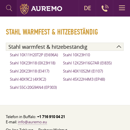
DE
STAHL WARMFEST & HITZEBESTÄNDIG
Stahl warmfest & hitzebeständig
Stahl 10X11H20T2P (EI696A)
Stahl 10X23H10
Stahl 10X23H18 (0X23H18)
Stahl 12X25H16G7AR (EI835)
Stahl 20X23H18 (EI417)
Stahl 40X10S2M (EI107)
Stahl 40X9C2 (4X9C2)
Stahl 45X22H4M3 (EP48)
Stahl 55Cr20G9AN4 (EP303)
Telefon in Buffalo:
+1 716 910 04 21
E-mail:
info@auremo.eu