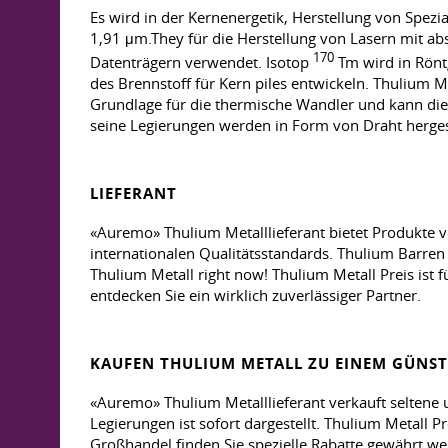
Es wird in der Kernenergetik, Herstellung von Spezi
1,91 μm.They für die Herstellung von Lasern mit ab
170
Datenträgern verwendet. Isotop
Tm wird in Rönt
des Brennstoff für Kern piles entwickeln. Thulium M
Grundlage für die thermische Wandler und kann die
seine Legierungen werden in Form von Draht hergeste
LIEFERANT
«Auremo» Thulium Metalllieferant bietet Produkte vo
internationalen Qualitätsstandards. Thulium Barren
Thulium Metall right now! Thulium Metall Preis ist 
entdecken Sie ein wirklich zuverlässiger Partner.
KAUFEN THULIUM METALL ZU EINEM GÜNST
«Auremo» Thulium Metalllieferant verkauft seltene
Legierungen ist sofort dargestellt. Thulium Metall
Großhandel finden Sie spezielle Rabatte gewährt we