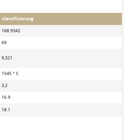
Identifizierung
168.9342
69
9,321
1545 ° С
3,2
16.9
18.1