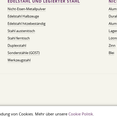
EDELSTAHL UND LEGIERTER STAHL
NIC
Nicht-Eisen-Metallpulver
Alum
Edelstahl Halbzeuge
Dura
Edelstahl hitzebeständig
Alum
Stahl austenitisch
Lager
Stahl ferritisch
Lötmi
Duplexstahl
Zinn
Sonderstähle (GOST)
Blei
Werkzeugstahl
wendung von Cookies. Mehr über unsere
Cookie Politik
.