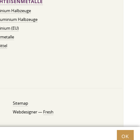
HTEISENMETALLE
inium Halbzeuge
luminium Halbzeuge
inium (EU)
metalle
ttel
Sitemap
Webdesigner —
Fresh
OK