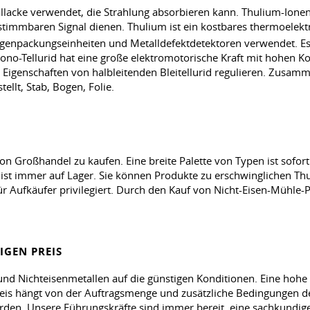
allacke verwendet, die Strahlung absorbieren kann. Thulium-Ionen
stimmbaren Signal dienen. Thulium ist ein kostbares thermoelekt
genpackungseinheiten und Metalldefektdetektoren verwendet. Es 
ono-Tellurid hat eine große elektromotorische Kraft mit hohen Koe
 Eigenschaften von halbleitenden Bleitellurid regulieren. Zusa
llt, Stab, Bogen, Folie.
n Großhandel zu kaufen. Eine breite Palette von Typen ist sofort
 ist immer auf Lager. Sie können Produkte zu erschwinglichen Th
für Aufkäufer privilegiert. Durch den Kauf von Nicht-Eisen-Mühle
IGEN PREIS
 und Nichteisenmetallen auf die günstigen Konditionen. Eine ho
 Preis hängt von der Auftragsmenge und zusätzliche Bedingungen 
rden. Unsere Führungskräfte sind immer bereit, eine sachkundige 