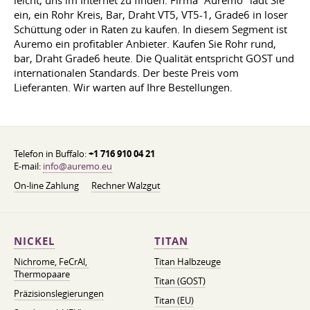
leicht, uns im Internet zu finden. Firma "Auremo" lädt Sie
ein, ein Rohr Kreis, Bar, Draht VT5, VT5-1, Grade6 in loser
Schüttung oder in Raten zu kaufen. In diesem Segment ist
Auremo ein profitabler Anbieter. Kaufen Sie Rohr rund,
bar, Draht Grade6 heute. Die Qualität entspricht GOST und
internationalen Standards. Der beste Preis vom
Lieferanten. Wir warten auf Ihre Bestellungen.
Telefon in Buffalo:
+1 716 910 04 21
E-mail:
info@auremo.eu
On-line Zahlung
Rechner Walzgut
NICKEL
TITAN
Nichrome, FeСrAl, ​​
Titan Halbzeuge
Thermopaare
Titan (GOST)
Präzisionslegierungen
Titan (EU)