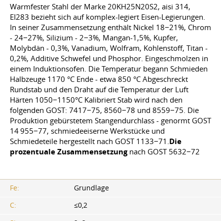
Warmfester Stahl der Marke 20KH25N20S2, aisi 314,
EI283 bezieht sich auf komplex-legiert Eisen-Legierungen.
In seiner Zusammensetzung enthält Nickel 18−21%, Chrom
- 24−27%, Silizium - 2−3%, Mangan-1,5%, Kupfer,
Molybdän - 0,3%, Vanadium, Wolfram, Kohlenstoff, Titan -
0,2%, Additive Schwefel und Phosphor. Eingeschmolzen in
einem Induktionsofen. Die Temperatur begann Schmieden
Halbzeuge 1170 °C Ende - etwa 850 °C Abgeschreckt
Rundstab und den Draht auf die Temperatur der Luft
Härten 1050−1150°C Kalibriert Stab wird nach den
folgenden GOST: 7417−75, 8560−78 und 8559−75. Die
Produktion gebürstetem Stangendurchlass - genormt GOST
14 955−77, schmiedeeiserne Werkstücke und
Schmiedeteile hergestellt nach GOST 1133−71.
Die
prozentuale Zusammensetzung
nach GOST 5632−72
Fe:
Grundlage
C:
≤0,2