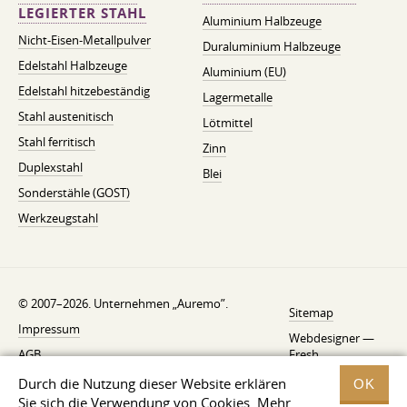
LEGIERTER STAHL
Aluminium Halbzeuge
Nicht-Eisen-Metallpulver
Duraluminium Halbzeuge
Edelstahl Halbzeuge
Aluminium (EU)
Edelstahl hitzebeständig
Lagermetalle
Stahl austenitisch
Lötmittel
Stahl ferritisch
Zinn
Duplexstahl
Blei
Sonderstähle (GOST)
Werkzeugstahl
© 2007–2026. Unternehmen „Auremo”.
Sitemap
Impressum
Webdesigner —
AGB
Fresh
Widerrufsbelehrung
Durch die Nutzung dieser Website erklären
OK
Sie sich die Verwendung von Cookies. Mehr
Datenschutzerklärung