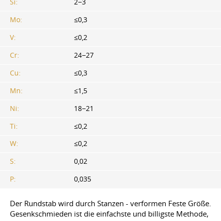
Si:
2−3
Mo:
≤0,3
V:
≤0,2
Cr:
24−27
Cu:
≤0,3
Mn:
≤1,5
Ni:
18−21
Ti:
≤0,2
W:
≤0,2
S:
0,02
P:
0,035
Der Rundstab wird durch Stanzen - verformen Feste Größe.
Gesenkschmieden ist die einfachste und billigste Methode,