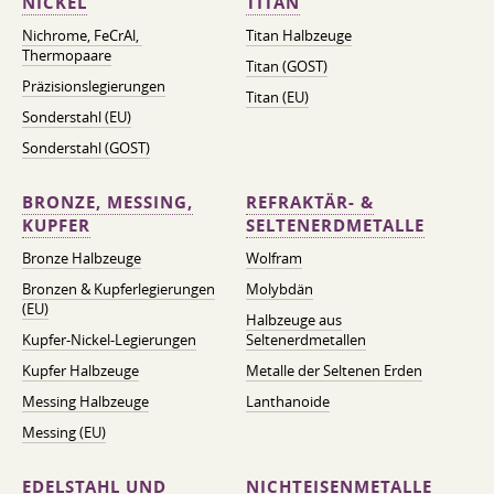
NICKEL
TITAN
Nichrome, FeСrAl, ​​
Titan Halbzeuge
Thermopaare
Titan (GOST)
Präzisionslegierungen
Titan (EU)
Sonderstahl (EU)
Sonderstahl (GOST)
BRONZE, MESSING,
REFRAKTÄR- &
KUPFER
SELTENERDMETALLE
Bronze Halbzeuge
Wolfram
Bronzen & Kupferlegierungen
Molybdän
(EU)
Halbzeuge aus
Kupfer-Nickel-Legierungen
Seltenerdmetallen
Kupfer Halbzeuge
Metalle der Seltenen Erden
Messing Halbzeuge
Lanthanoide
Messing (EU)
EDELSTAHL UND
NICHTEISENMETALLE