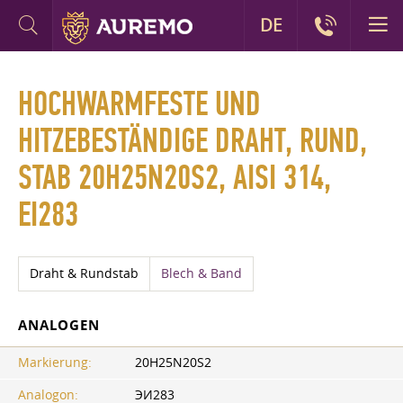
DE
HOCHWARMFESTE UND
HITZEBESTÄNDIGE DRAHT, RUND,
STAB 20H25N20S2, AISI 314,
EI283
Draht & Rundstab
Blech & Band
ANALOGEN
Markierung:
20H25N20S2
Analogon:
ЭИ283