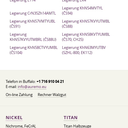
Legierung L114
Legierung LK4
Legierung KhN54MVTYL
Legierung CrN35Zh14AMTL
(ČS94)
Legierung KhN57VMTYUBL
Legierung KhN57KVYUTMBL
(ČS91)
(ČS88)
Legierung
Legierung KhN58KVTYUMBL
KhN57KVYUTMBRL (ČS88U)
(ČS70; CH25)
Legierung KhN58CTVYUMBL
Legierung KhN63MYUTBV
(ČS104)
(SZHL-800; EK112)
Telefon in Buffalo:
+1 716 910 04 21
E-mail:
info@auremo.eu
On-line Zahlung
Rechner Walzgut
NICKEL
TITAN
Nichrome, FeСrAl, ​​
Titan Halbzeuge