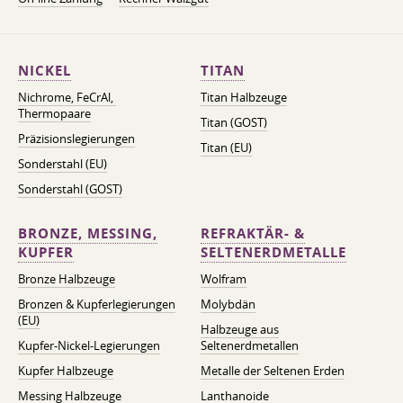
NICKEL
TITAN
Nichrome, FeСrAl, ​​
Titan Halbzeuge
Thermopaare
Titan (GOST)
Präzisionslegierungen
Titan (EU)
Sonderstahl (EU)
Sonderstahl (GOST)
BRONZE, MESSING,
REFRAKTÄR- &
KUPFER
SELTENERDMETALLE
Bronze Halbzeuge
Wolfram
Bronzen & Kupferlegierungen
Molybdän
(EU)
Halbzeuge aus
Kupfer-Nickel-Legierungen
Seltenerdmetallen
Kupfer Halbzeuge
Metalle der Seltenen Erden
Messing Halbzeuge
Lanthanoide