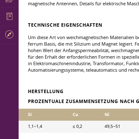
magnetische Antennen, Details für elektrische Mas
TECHNISCHE EIGENSCHAFTEN
Um diese Art von weichmagnetischen Materialien bez
ferrum Basis, die mit Silizium und Magnet legiert. 
hohen Wert der Anfangspermeabilität, weichmagneti
für den Erhalt der erforderlichen Formen in speziel
in Elektromaschinenindustrie, Transformator, Funkt
Automatisierungssysteme, teleautomatics und rech
HERSTELLUNG
PROZENTUALE ZUSAMMENSETZUNG NACH G
Si
Cu
Ni
1,1−1,4
≤ 0,2
49,5−51