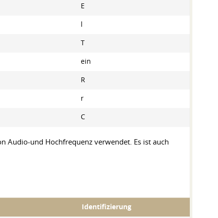
E
l
T
ein
R
r
C
n Audio-und Hochfrequenz verwendet. Es ist auch
Identifizierung