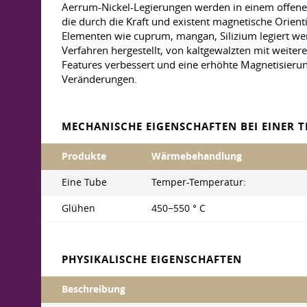
Аerrum-Nickel-Legierungen werden in einem offenen 
die durch die Kraft und existent magnetische Orient
Elementen wie cuprum, mangan, Silizium legiert we
Verfahren hergestellt, von kaltgewalzten mit weite
Features verbessert und eine erhöhte Magnetisierun
Veränderungen.
MECHANISCHE EIGENSCHAFTEN BEI EINER T
Produkte
Wärmebehandlung
Eine Tube
Temper-Temperatur:
Glühen
450−550 ° С
PHYSIKALISCHE EIGENSCHAFTEN
Beschreibung