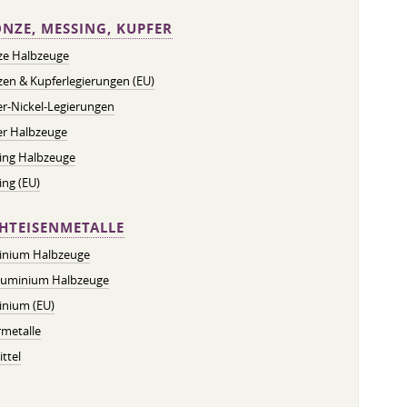
NZE, MESSING, KUPFER
ze Halbzeuge
en & Kupferlegierungen (EU)
r-Nickel-Legierungen
er Halbzeuge
ing Halbzeuge
ng (EU)
HTEISENMETALLE
inium Halbzeuge
luminium Halbzeuge
inium (EU)
metalle
ttel