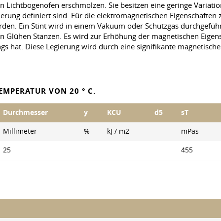
Lichtbogenofen erschmolzen. Sie besitzen eine geringe Variation
ierung definiert sind. Für die elektromagnetischen Eigenschaften
rden. Ein Stint wird in einem Vakuum oder Schutzgas durchgefüh
ren Glühen Stanzen. Es wird zur Erhöhung der magnetischen Eigen
gs hat. Diese Legierung wird durch eine signifikante magnetische
EMPERATUR VON 20 ° C.
Durchmesser
y
KCU
d5
sT
Millimeter
%
kJ / m2
mPas
25
455