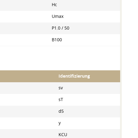
Hc
Umax
P1.0 / 50
B100
Identifizierung
sv
sT
d5
y
KCU