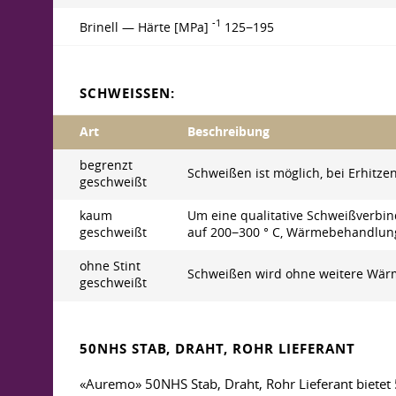
-1
Brinell — Härte [MPa]
125−195
SCHWEISSEN:
Art
Beschreibung
begrenzt
Schweißen ist möglich, bei Erhitz
geschweißt
kaum
Um eine qualitative Schweißverbi
geschweißt
auf 200−300 ° C, Wärmebehandlun
ohne Stint
Schweißen wird ohne weitere Wär
geschweißt
50NHS STAB, DRAHT, ROHR LIEFERANT
«Auremo» 50NHS Stab, Draht, Rohr Lieferant bietet 