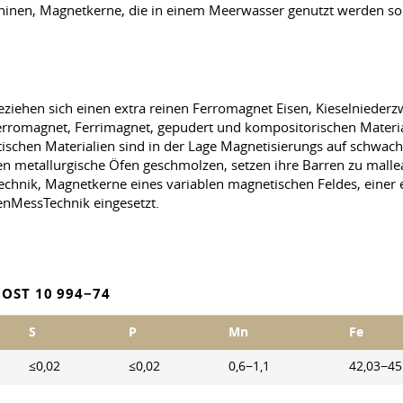
chinen, Magnetkerne, die in einem Meerwasser genutzt werden sol
iehen sich einen extra reinen Ferromagnet Eisen, Kieselniederz
Ferromagnet, Ferrimagnet, gepudert und kompositorischen Materia
schen Materialien sind in der Lage Magnetisierungs auf schwache
len metallurgische Öfen geschmolzen, setzen ihre Barren zu malle
echnik, Magnetkerne eines variablen magnetischen Feldes, einer e
enMessTechnik eingesetzt.
OST 10 994−74
S
P
Mn
Fe
≤0,02
≤0,02
0,6−1,1
42,03−45