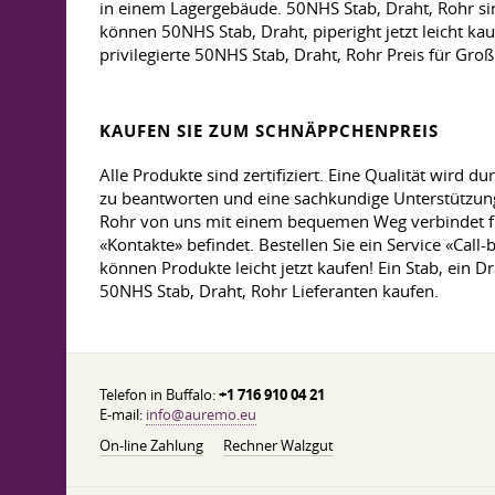
in einem Lagergebäude. 50NHS Stab, Draht, Rohr sin
können 50NHS Stab, Draht, piperight jetzt leicht kau
privilegierte 50NHS Stab, Draht, Rohr Preis für Gr
KAUFEN SIE ZUM SCHNÄPPCHENPREIS
Alle Produkte sind zertifiziert. Eine Qualität wird 
zu beantworten und eine sachkundige Unterstützung
Rohr von uns mit einem bequemen Weg verbindet fü
«Kontakte» befindet. Bestellen Sie ein Service «Cal
können Produkte leicht jetzt kaufen! Ein Stab, ein 
50NHS Stab, Draht, Rohr Lieferanten kaufen.
Telefon in Buffalo:
+1 716 910 04 21
E-mail:
info@auremo.eu
On-line Zahlung
Rechner Walzgut