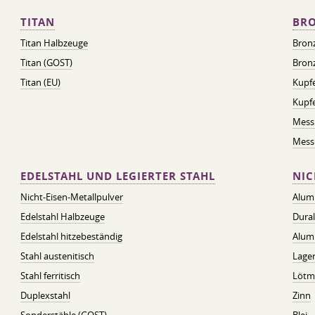
TITAN
BRO
Titan Halbzeuge
Bron
Titan (GOST)
Bronz
Titan (EU)
Kupfe
Kupf
Mess
Messi
EDELSTAHL UND LEGIERTER STAHL
NIC
Nicht-Eisen-Metallpulver
Alum
Edelstahl Halbzeuge
Dura
Edelstahl hitzebeständig
Alum
Stahl austenitisch
Lager
Stahl ferritisch
Lötmi
Duplexstahl
Zinn