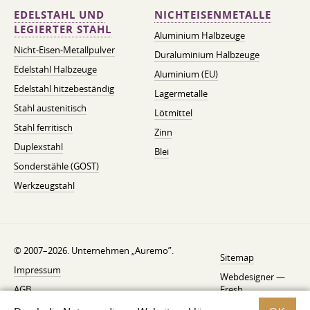
EDELSTAHL UND
NICHTEISENMETALLE
LEGIERTER STAHL
Aluminium Halbzeuge
Nicht-Eisen-Metallpulver
Duraluminium Halbzeuge
Edelstahl Halbzeuge
Aluminium (EU)
Edelstahl hitzebeständig
Lagermetalle
Stahl austenitisch
Lötmittel
Stahl ferritisch
Zinn
Duplexstahl
Blei
Sonderstähle (GOST)
Werkzeugstahl
© 2007–2026. Unternehmen „Auremo”.
Sitemap
Impressum
Webdesigner —
AGB
Fresh
Widerrufsbelehrung