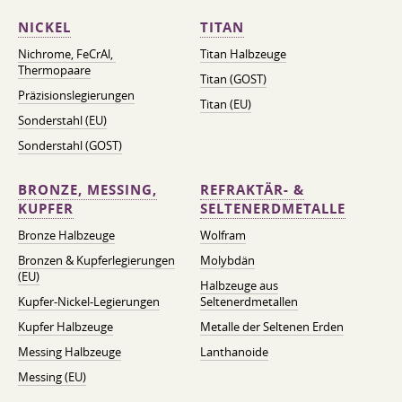
NICKEL
TITAN
Nichrome, FeСrAl, ​​
Titan Halbzeuge
Thermopaare
Titan (GOST)
Präzisionslegierungen
Titan (EU)
Sonderstahl (EU)
Sonderstahl (GOST)
BRONZE, MESSING,
REFRAKTÄR- &
KUPFER
SELTENERDMETALLE
Bronze Halbzeuge
Wolfram
Bronzen & Kupferlegierungen
Molybdän
(EU)
Halbzeuge aus
Kupfer-Nickel-Legierungen
Seltenerdmetallen
Kupfer Halbzeuge
Metalle der Seltenen Erden
Messing Halbzeuge
Lanthanoide
Messing (EU)