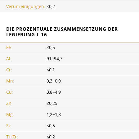
Verunreinigungen:
≤0,2
DIE PROZENTUALE ZUSAMMENSETZUNG DER
LEGIERUNG L 16
Fe:
≤0,5
Al:
91−94,7
Cr:
≤0,1
Mn:
0,3−0,9
Cu:
3,8−4,9
Zn:
≤0,25
Mg:
1,2−1,8
Si:
≤0,5
Ti+Zr:
≤0,2