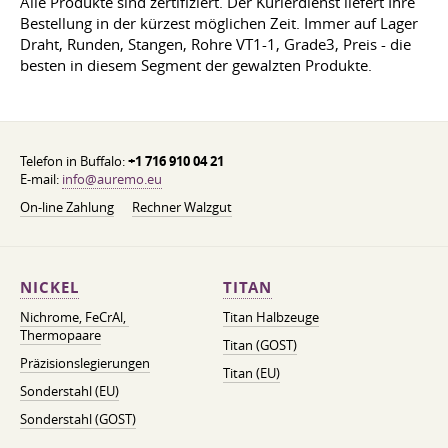
Alle Produkte sind zertifiziert. Der Kurierdienst liefert Ihre
Bestellung in der kürzest möglichen Zeit. Immer auf Lager
Draht, Runden, Stangen, Rohre VT1-1, Grade3, Preis - die
besten in diesem Segment der gewalzten Produkte.
Telefon in Buffalo:
+1 716 910 04 21
E-mail:
info@auremo.eu
On-line Zahlung
Rechner Walzgut
NICKEL
TITAN
Nichrome, FeСrAl, ​​
Titan Halbzeuge
Thermopaare
Titan (GOST)
Präzisionslegierungen
Titan (EU)
Sonderstahl (EU)
Sonderstahl (GOST)