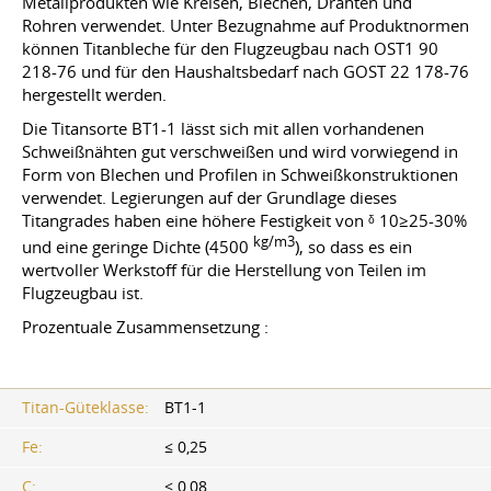
Metallprodukten wie Kreisen, Blechen, Drähten und
Rohren verwendet. Unter Bezugnahme auf Produktnormen
können Titanbleche für den Flugzeugbau nach OST1 90
218-76 und für den Haushaltsbedarf nach
GOST 22
178-76
hergestellt werden.
Die Titansorte BT1-1 lässt sich mit allen vorhandenen
Schweißnähten gut verschweißen und wird vorwiegend in
Form von Blechen und Profilen in Schweißkonstruktionen
verwendet. Legierungen auf der Grundlage dieses
Titangrades haben eine höhere Festigkeit von ᵟ 10≥25-30%
kg/m3
und eine geringe Dichte (4500
), so dass es ein
wertvoller Werkstoff für die Herstellung von Teilen im
Flugzeugbau ist.
Prozentuale Zusammensetzung :
Titan-Güteklasse:
ВТ1-1
Fe:
≤ 0,25
C:
≤ 0,08