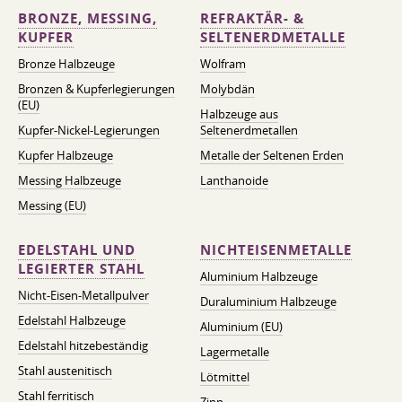
BRONZE, MESSING,
REFRAKTÄR- &
KUPFER
SELTENERDMETALLE
Bronze Halbzeuge
Wolfram
Bronzen & Kupferlegierungen
Molybdän
(EU)
Halbzeuge aus
Kupfer-Nickel-Legierungen
Seltenerdmetallen
Kupfer Halbzeuge
Metalle der Seltenen Erden
Messing Halbzeuge
Lanthanoide
Messing (EU)
EDELSTAHL UND
NICHTEISENMETALLE
LEGIERTER STAHL
Aluminium Halbzeuge
Nicht-Eisen-Metallpulver
Duraluminium Halbzeuge
Edelstahl Halbzeuge
Aluminium (EU)
Edelstahl hitzebeständig
Lagermetalle
Stahl austenitisch
Lötmittel
Stahl ferritisch