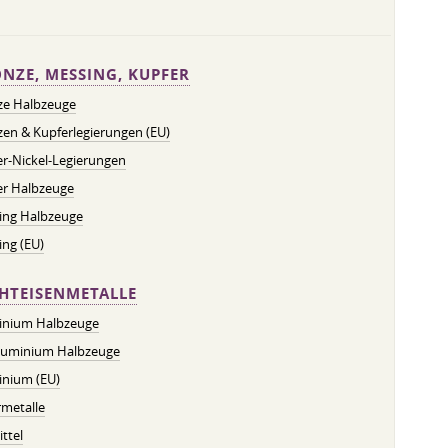
NZE, MESSING, KUPFER
ze Halbzeuge
en & Kupferlegierungen (EU)
r-Nickel-Legierungen
er Halbzeuge
ing Halbzeuge
ng (EU)
HTEISENMETALLE
inium Halbzeuge
luminium Halbzeuge
inium (EU)
metalle
ttel