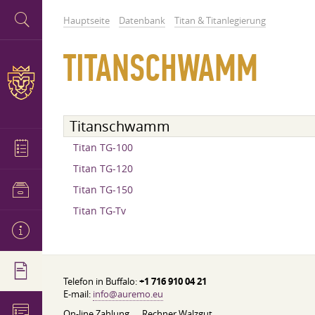
Hauptseite
Datenbank
Titan & Titanlegierung
TITANSCHWAMM
Titanschwamm
Titan TG-100
Titan TG-120
Titan TG-150
Titan TG-Tv
Telefon in Buffalo:
+1 716 910 04 21
E-mail:
info@auremo.eu
On-line Zahlung
Rechner Walzgut