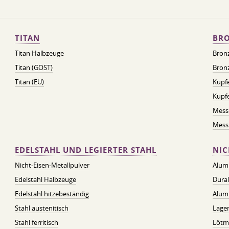
TITAN
BRO
Titan Halbzeuge
Bron
Titan (GOST)
Bronz
Titan (EU)
Kupfe
Kupf
Mess
Messi
EDELSTAHL UND LEGIERTER STAHL
NIC
Nicht-Eisen-Metallpulver
Alum
Edelstahl Halbzeuge
Dura
Edelstahl hitzebeständig
Alum
Stahl austenitisch
Lager
Stahl ferritisch
Lötmi