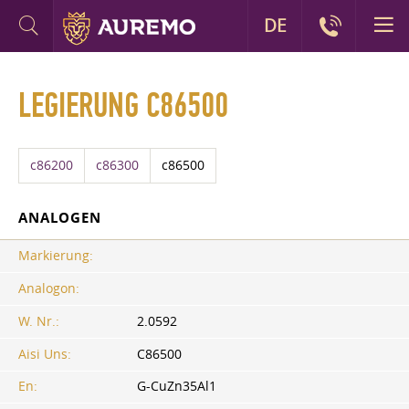
DE
LEGIERUNG C86500
c86200
c86300
c86500
ANALOGEN
Markierung:
Analogon:
W. Nr.:
2.0592
Aisi Uns:
C86500
En:
G-CuZn35Al1