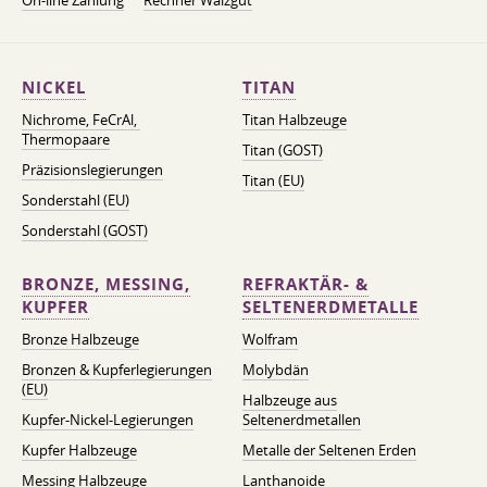
On-line Zahlung
Rechner Walzgut
NICKEL
TITAN
Nichrome, FeСrAl, ​​
Titan Halbzeuge
Thermopaare
Titan (GOST)
Präzisionslegierungen
Titan (EU)
Sonderstahl (EU)
Sonderstahl (GOST)
BRONZE, MESSING,
REFRAKTÄR- &
KUPFER
SELTENERDMETALLE
Bronze Halbzeuge
Wolfram
Bronzen & Kupferlegierungen
Molybdän
(EU)
Halbzeuge aus
Kupfer-Nickel-Legierungen
Seltenerdmetallen
Kupfer Halbzeuge
Metalle der Seltenen Erden
Messing Halbzeuge
Lanthanoide