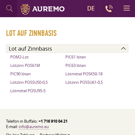
DE
LOT AUF ZINNBASIS
Lot auf Zinnbasis
POM2-Lot
PIC61 löten
Lötzinn POS61M
PIC63 löten
PIC90 löten
Lötmittel POSK50-18
Lötzinn POSSU50-0,5
Lötzinn POSSU61-0,5
Lötmittel POSU95-5
Telefon in Buffalo:
+1 716 910 04 21
E-mail:
info@auremo.eu