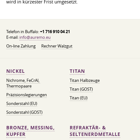
wird in kürzester Frist umgesetzt.
Telefon in Buffalo:
+1 716 910 04 21
E-mail:
info@auremo.eu
On-line Zahlung
Rechner Walzgut
NICKEL
TITAN
Nichrome, FeСrAl, ​​
Titan Halbzeuge
Thermopaare
Titan (GOST)
Präzisionslegierungen
Titan (EU)
Sonderstahl (EU)
Sonderstahl (GOST)
BRONZE, MESSING,
REFRAKTÄR- &
KUPFER
SELTENERDMETALLE