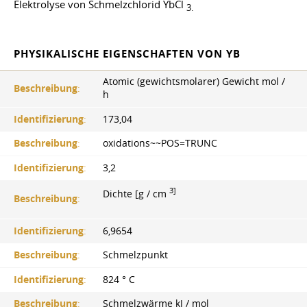
Elektrolyse von Schmelzchlorid YbCl
3.
PHYSIKALISCHE EIGENSCHAFTEN VON YB
Atomic (gewichtsmolarer) Gewicht mol /
Beschreibung
:
h
Identifizierung
:
173,04
Beschreibung
:
oxidations~~POS=TRUNC
Identifizierung
:
3,2
3]
Dichte [g / cm
Beschreibung
:
Identifizierung
:
6,9654
Beschreibung
:
Schmelzpunkt
Identifizierung
:
824 ° С
Beschreibung
:
Schmelzwärme kJ / mol