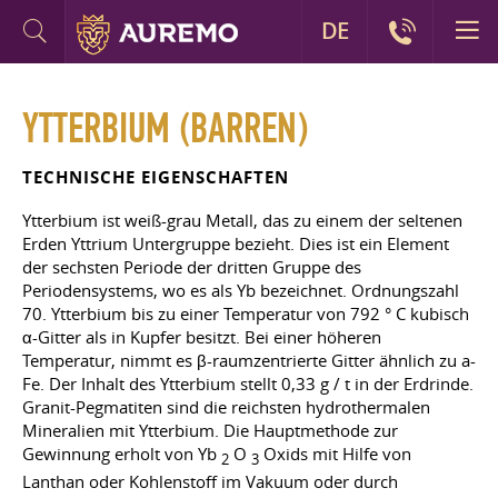
DE
YTTERBIUM (BARREN)
TECHNISCHE EIGENSCHAFTEN
Ytterbium ist weiß-grau Metall, das zu einem der seltenen
Erden Yttrium Untergruppe bezieht. Dies ist ein Element
der sechsten Periode der dritten Gruppe des
Periodensystems, wo es als Yb bezeichnet. Ordnungszahl
70. Ytterbium bis zu einer Temperatur von 792 ° C kubisch
α-Gitter als in Kupfer besitzt. Bei einer höheren
Temperatur, nimmt es β-raumzentrierte Gitter ähnlich zu a-
Fe. Der Inhalt des Ytterbium stellt 0,33 g / t in der Erdrinde.
Granit-Pegmatiten sind die reichsten hydrothermalen
Mineralien mit Ytterbium. Die Hauptmethode zur
Gewinnung erholt von Yb
О
Oxids mit Hilfe von
2
3
Lanthan oder Kohlenstoff im Vakuum oder durch