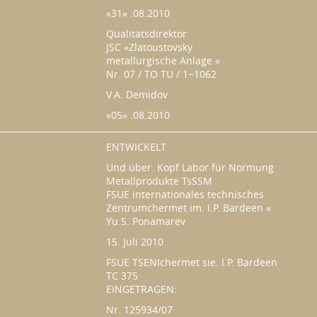
«31» .08.2010
Qualitätsdirektor
JSC «Zlatoustovsky
metallurgische Anlage «
Nr. 07 / TO TU / 1−1062
V.A. Demidov
«05» .08.2010
ENTWICKELT
Und über. Kopf Labor für Normung
Metallprodukte TsSSM
FSUE internationales technisches
Zentrumchermet im. I.P. Bardeen «
Yu.S. Ponamarev
15. Juli 2010
FSUE TSENIchermet sie. I.P. Bardeen
TC 375
EINGETRAGEN:
Nr. 125934/07