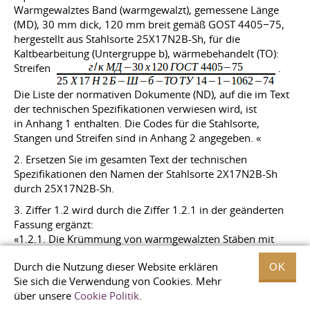
Warmgewalztes Band (warmgewalzt), gemessene Länge
(MD), 30 mm dick, 120 mm breit gemäß GOST 4405−75,
hergestellt aus Stahlsorte 25X17N2B-Sh, für die
Kaltbearbeitung (Untergruppe b), wärmebehandelt (TO):
Streifen
.
Die Liste der normativen Dokumente (ND), auf die im Text
der technischen Spezifikationen verwiesen wird, ist
in Anhang 1 enthalten. Die Codes für die Stahlsorte,
Stangen und Streifen sind in Anhang 2 angegeben. «
2. Ersetzen Sie im gesamten Text der technischen
Spezifikationen den Namen der Stahlsorte 2X17N2B-Sh
durch 25X17N2B-Sh.
3. Ziffer 1.2 wird durch die Ziffer 1.2.1 in der geänderten
Fassung ergänzt:
«1.2.1. Die Krümmung von warmgewalzten Stäben mit
einem Durchmesser über 200 mm sollte nicht mehr als
Durch die Nutzung dieser Website erklären
0,5% der Länge betragen. «
OK
Sie sich die Verwendung von Cookies. Mehr
4. Abschnitt 3.8. Zweiter Absatz. Ersetzen Sie die
über unsere
Cookie Politik
.
Sortimentsbezeichnung «Ø" durch die Worte: