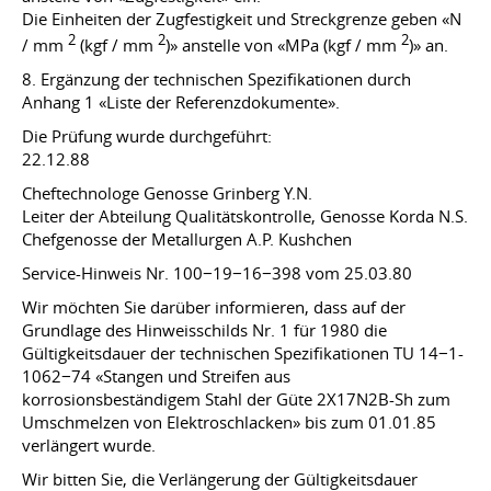
Die Einheiten der Zugfestigkeit und Streckgrenze geben «N
2
2
2
/ mm
(kgf / mm
)» anstelle von «MPa (kgf / mm
)» an.
8. Ergänzung der technischen Spezifikationen durch
Anhang 1 «Liste der Referenzdokumente».
Die Prüfung wurde durchgeführt:
22.12.88
Cheftechnologe Genosse Grinberg Y.N.
Leiter der Abteilung Qualitätskontrolle, Genosse Korda N.S.
Chefgenosse der Metallurgen A.P. Kushchen
Service-Hinweis Nr. 100−19−16−398 vom 25.03.80
Wir möchten Sie darüber informieren, dass auf der
Grundlage des Hinweisschilds Nr. 1 für 1980 die
Gültigkeitsdauer der technischen Spezifikationen TU 14−1-
1062−74 «Stangen und Streifen aus
korrosionsbeständigem Stahl der Güte 2X17N2B-Sh zum
Umschmelzen von Elektroschlacken» bis zum
01.01.85
verlängert wurde.
Wir bitten Sie, die Verlängerung der Gültigkeitsdauer