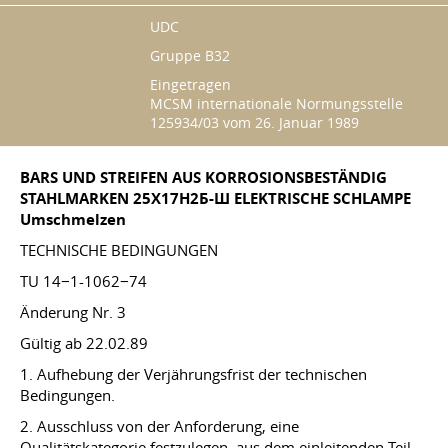
UDC
Gruppe B32
Eingetragen
MCSM internationale Normungsstelle
125934/03 vom 26. Januar 1989
BARS UND STREIFEN AUS KORROSIONSBESTÄNDIG
STAHLMARKEN 25Х17Н2Б-Ш ELEKTRISCHE SCHLAMPE
Umschmelzen
TECHNISCHE BEDINGUNGEN
TU 14−1-1062−74
Änderung Nr. 3
Gültig ab 22.02.89
1. Aufhebung der Verjährungsfrist der technischen
Bedingungen.
2. Ausschluss von der Anforderung, eine
Qualitätskategorie festzulegen, aus dem einleitenden Teil