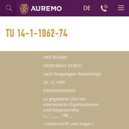
DE
TU 14-1-1062-74
OKP 09 6400
GENEHMIGT DURCH
nach festgelegter Reihenfolge
28, 12.1989
EINVERSTANDEN
zu gegebener Zeit mit
interessierte Organisationen
und Gospriyemkoy
«__" _____ 198__
/ Unterschrift und Siegel /