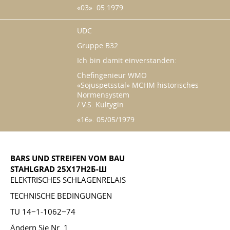
«03» .05.1979
UDC
Gruppe B32
Ich bin damit einverstanden:
Chefingenieur WMO
«Sojuspetsstal» MCHM historisches
Normensystem
/ V.S. Kultygin
«16». 05/05/1979
BARS UND STREIFEN VOM BAU
STAHLGRAD 25Х17Н2Б-Ш
ELEKTRISCHES SCHLAGENRELAIS
TECHNISCHE BEDINGUNGEN
TU 14−1-1062−74
Ändern Sie Nr. 1