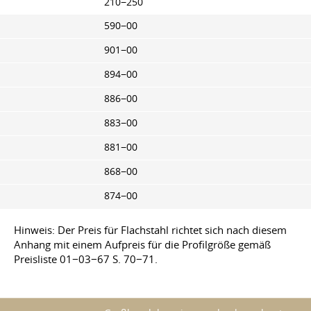
210−250
590−00
901−00
894−00
886−00
883−00
881−00
868−00
874−00
Hinweis: Der Preis für Flachstahl richtet sich nach diesem
Anhang mit einem Aufpreis für die Profilgröße gemäß
Preisliste 01−03−67 S. 70−71.