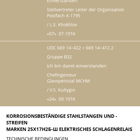
Einverstanden:
Stellvertreter Leiter der Organisation
Postfach A-1795
/ L.S. Khokhlov
«07» .07.1974
UDC 669 14−422 + 669 14−412.2
Gruppe B32
Ich bin damit einverstanden:
Chefingenieur
Glavspetsstal MCHM
/ V.S. Kultygin
«24» .09.1974
KORROSIONSBESTÄNDIGE STAHLSTANGEN UND -
STREIFEN
MARKEN 25Х17Н2Б-Ш ELEKTRISCHES SCHLAGENRELAIS
TECHNISCHE BEDINGUNGEN