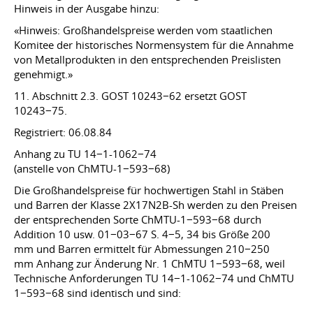
Hinweis in der Ausgabe hinzu:
«Hinweis: Großhandelspreise werden vom staatlichen
Komitee der historisches Normensystem für die Annahme
von Metallprodukten in den entsprechenden Preislisten
genehmigt.»
11. Abschnitt 2.3. GOST 10243−62 ersetzt GOST
10243−75.
Registriert: 06.08.84
Anhang zu TU 14−1-1062−74
(anstelle von ChMTU-1−593−68)
Die Großhandelspreise für hochwertigen Stahl in Stäben
und Barren der Klasse 2X17N2B-Sh werden zu den Preisen
der entsprechenden Sorte ChMTU-1−593−68 durch
Addition 10 usw. 01−03−67 S. 4−5, 34 bis Größe 200
mm und Barren ermittelt für Abmessungen 210−250
mm Anhang zur Änderung Nr. 1 ChMTU 1−593−68, weil
Technische Anforderungen TU 14−1-1062−74 und ChMTU
1−593−68 sind identisch und sind: