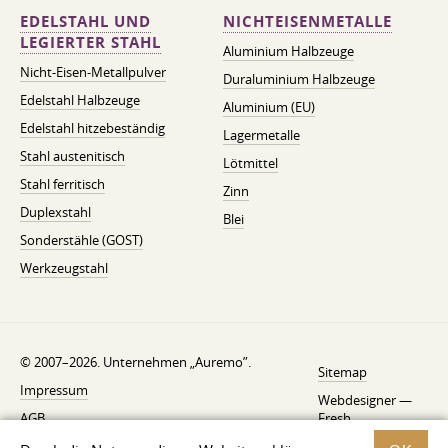
EDELSTAHL UND
NICHTEISENMETALLE
LEGIERTER STAHL
Aluminium Halbzeuge
Nicht-Eisen-Metallpulver
Duraluminium Halbzeuge
Edelstahl Halbzeuge
Aluminium (EU)
Edelstahl hitzebeständig
Lagermetalle
Stahl austenitisch
Lötmittel
Stahl ferritisch
Zinn
Duplexstahl
Blei
Sonderstähle (GOST)
Werkzeugstahl
© 2007–2026. Unternehmen „Auremo”.
Sitemap
Impressum
Webdesigner —
AGB
Fresh
Widerrufsbelehrung