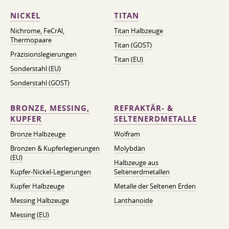
NICKEL
TITAN
Nichrome, FeСrAl, ​​
Titan Halbzeuge
Thermopaare
Titan (GOST)
Präzisionslegierungen
Titan (EU)
Sonderstahl (EU)
Sonderstahl (GOST)
BRONZE, MESSING,
REFRAKTÄR- &
KUPFER
SELTENERDMETALLE
Bronze Halbzeuge
Wolfram
Bronzen & Kupferlegierungen
Molybdän
(EU)
Halbzeuge aus
Kupfer-Nickel-Legierungen
Seltenerdmetallen
Kupfer Halbzeuge
Metalle der Seltenen Erden
Messing Halbzeuge
Lanthanoide
Messing (EU)