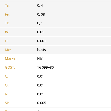
Ta:
0, 4
Fe:
0, 08
Ti:
0, 1
W
:
0.01
H:
0.001
Mo:
basis
Marke:
Nb1
GOST:
16 099−80
C:
0.01
O:
0.01
N:
0.01
Si:
0.005