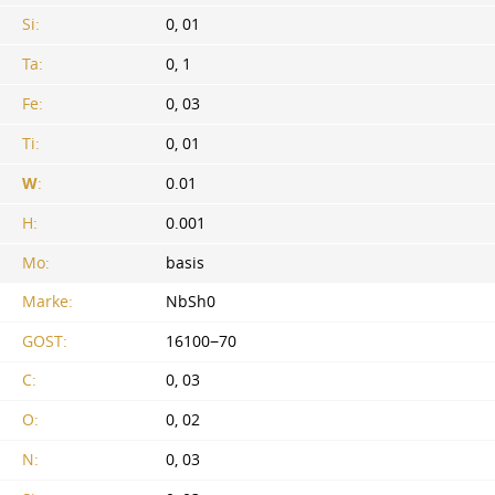
Si:
0, 01
Ta:
0, 1
Fe:
0, 03
Ti:
0, 01
W
:
0.01
H:
0.001
Mo:
basis
Marke:
NbSh0
GOST:
16100−70
C:
0, 03
O:
0, 02
N:
0, 03