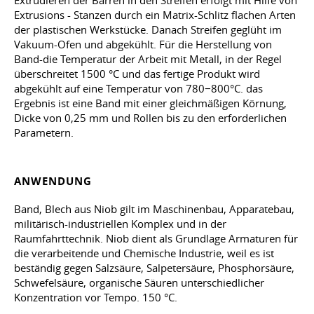
Extrudieren der Barren in den Streifen erfolgt mit Hilfe von
Extrusions - Stanzen durch ein Matrix-Schlitz flachen Arten
der plastischen Werkstücke. Danach Streifen geglüht im
Vakuum-Ofen und abgekühlt. Für die Herstellung von
Band-die Temperatur der Arbeit mit Metall, in der Regel
überschreitet 1500 °C und das fertige Produkt wird
abgekühlt auf eine Temperatur von 780−800°C. das
Ergebnis ist eine Band mit einer gleichmäßigen Körnung,
Dicke von 0,25 mm und Rollen bis zu den erforderlichen
Parametern.
ANWENDUNG
Band, Blech aus Niob gilt im Maschinenbau, Apparatebau,
militärisch-industriellen Komplex und in der
Raumfahrttechnik. Niob dient als Grundlage Armaturen für
die verarbeitende und Chemische Industrie, weil es ist
beständig gegen Salzsäure, Salpetersäure, Phosphorsäure,
Schwefelsäure, organische Säuren unterschiedlicher
Konzentration vor Tempo. 150 °C.