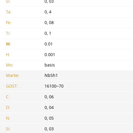
Si:
0, 03
Ta:
0, 4
Fe:
0, 08
Ti:
0, 1
W
:
0.01
H:
0.001
Mo:
basis
Marke:
NbSh1
GOST:
16100−70
C:
0, 06
O:
0, 04
N:
0, 05
Si:
0, 03