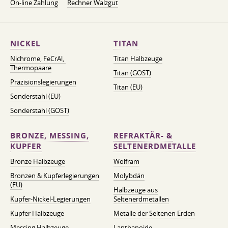
On-line Zahlung
Rechner Walzgut
NICKEL
TITAN
Nichrome, FeСrAl, ​​
Titan Halbzeuge
Thermopaare
Titan (GOST)
Präzisionslegierungen
Titan (EU)
Sonderstahl (EU)
Sonderstahl (GOST)
BRONZE, MESSING,
REFRAKTÄR- &
KUPFER
SELTENERDMETALLE
Bronze Halbzeuge
Wolfram
Bronzen & Kupferlegierungen
Molybdän
(EU)
Halbzeuge aus
Kupfer-Nickel-Legierungen
Seltenerdmetallen
Kupfer Halbzeuge
Metalle der Seltenen Erden
Messing Halbzeuge
Lanthanoide