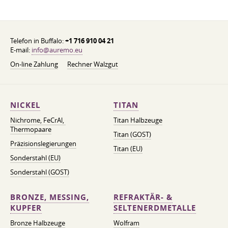
Telefon in Buffalo:
+1 716 910 04 21
E-mail:
info@auremo.eu
On-line Zahlung
Rechner Walzgut
NICKEL
TITAN
Nichrome, FeСrAl, ​​
Titan Halbzeuge
Thermopaare
Titan (GOST)
Präzisionslegierungen
Titan (EU)
Sonderstahl (EU)
Sonderstahl (GOST)
BRONZE, MESSING,
REFRAKTÄR- &
KUPFER
SELTENERDMETALLE
Bronze Halbzeuge
Wolfram