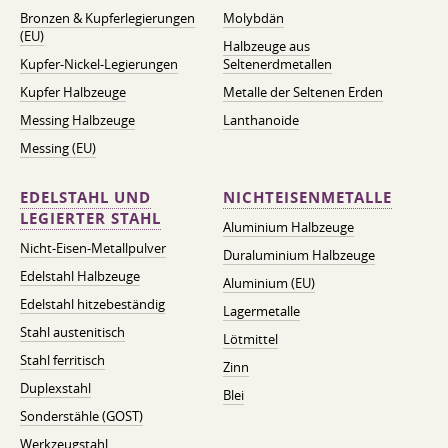
Bronzen & Kupferlegierungen
Molybdän
(EU)
Halbzeuge aus
Kupfer-Nickel-Legierungen
Seltenerdmetallen
Kupfer Halbzeuge
Metalle der Seltenen Erden
Messing Halbzeuge
Lanthanoide
Messing (EU)
EDELSTAHL UND
NICHTEISENMETALLE
LEGIERTER STAHL
Aluminium Halbzeuge
Nicht-Eisen-Metallpulver
Duraluminium Halbzeuge
Edelstahl Halbzeuge
Aluminium (EU)
Edelstahl hitzebeständig
Lagermetalle
Stahl austenitisch
Lötmittel
Stahl ferritisch
Zinn
Duplexstahl
Blei
Sonderstähle (GOST)
Werkzeugstahl