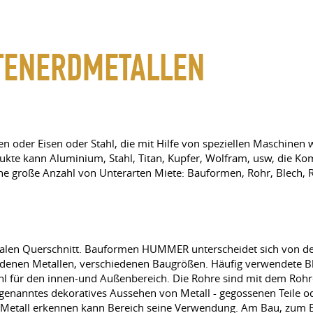
TENERDMETALLEN
sen oder Eisen oder Stahl, die mit Hilfe von speziellen Maschine
kte kann Aluminium, Stahl, Titan, Kupfer, Wolfram, usw, die Kom
eine große Anzahl von Unterarten Miete: Bauformen, Rohr, Blech, 
ovalen Querschnitt. Bauformen HUMMER unterscheidet sich von den
hiedenen Metallen, verschiedenen Baugrößen. Häufig verwendete B
wohl für den innen-und Außenbereich. Die Rohre sind mit dem Rohr
so genanntes dekoratives Aussehen von Metall - gegossenen Teile 
 Metall erkennen kann Bereich seine Verwendung. Am Bau, zum Be