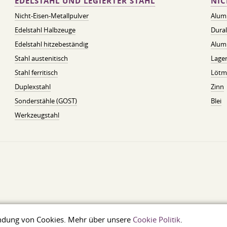
EDELSTAHL UND LEGIERTER STAHL
NIC
Nicht-Eisen-Metallpulver
Alum
Edelstahl Halbzeuge
Dura
Edelstahl hitzebeständig
Alum
Stahl austenitisch
Lager
Stahl ferritisch
Lötmi
Duplexstahl
Zinn
Sonderstähle (GOST)
Blei
Werkzeugstahl
wendung von Cookies. Mehr über unsere
Cookie Politik
.