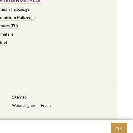
HTEISENMETALLE
inium Halbzeuge
luminium Halbzeuge
inium (EU)
metalle
ttel
Sitemap
Webdesigner —
Fresh
OK