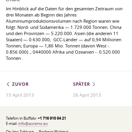
Im Hinblick auf die Daten für den gesamten Zeitraum von
drei Monaten ab Beginn des Jahres
Aluminiumproduktionsvolumen nach Region waren wie
folgt: Nord- und Südamerika — 1.729.000 Tonnen. China
und den Provinzen —
5.220.000.
Asien (die anderen 11
Staaten) — 0.630.000;. GCC-Länder — auf 0,94 Millionen
Tonnen; Europa — 1,86 Mio. Tonnen (davon West -.
0.856.000) .; 0440000 Afrika und Ozeanien -. 0.520.000
Tonnen .
ZUVOR
SPÄTER
15 April 2013
26 April 2013
Telefon in Buffalo:
+1 716 910 04 21
E-mail:
info@auremo.eu
On-line Zahlung
Rechner Walzgut