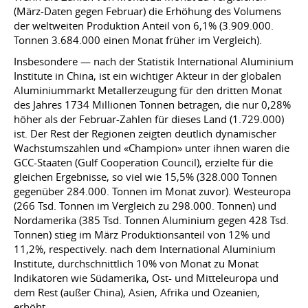
(März-Daten gegen Februar) die Erhöhung des Volumens
der weltweiten Produktion Anteil von 6,1% (3.909.000.
Tonnen 3.684.000 einen Monat früher im Vergleich).
Insbesondere — nach der Statistik International Aluminium
Institute in China, ist ein wichtiger Akteur in der globalen
Aluminiummarkt Metallerzeugung für den dritten Monat
des Jahres 1734 Millionen Tonnen betragen, die nur 0,28%
höher als der Februar-Zahlen für dieses Land (1.729.000)
ist. Der Rest der Regionen zeigten deutlich dynamischer
Wachstumszahlen und «Champion» unter ihnen waren die
GCC-Staaten (Gulf Cooperation Council), erzielte für die
gleichen Ergebnisse, so viel wie 15,5% (328.000 Tonnen
gegenüber 284.000. Tonnen im Monat zuvor). Westeuropa
(266 Tsd. Tonnen im Vergleich zu 298.000. Tonnen) und
Nordamerika (385 Tsd. Tonnen Aluminium gegen 428 Tsd.
Tonnen) stieg im März Produktionsanteil von 12% und
11,2%, respectively. nach dem International Aluminium
Institute, durchschnittlich 10% von Monat zu Monat
Indikatoren wie Südamerika, Ost- und Mitteleuropa und
dem Rest (außer China), Asien, Afrika und Ozeanien,
erhöht.