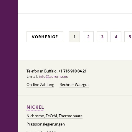
VORHERIGE
1
2
3
4
5
Telefon in Buffalo:
+1 716 910 04 21
E-mail:
info@auremo.eu
On-line Zahlung
Rechner Walzgut
NICKEL
Nichrome, FeСrAl, ​​Thermopaare
Präzisionslegierungen