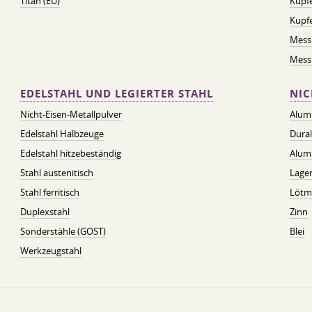
Titan (EU)
Kupfe
Kupf
Mess
Messi
EDELSTAHL UND LEGIERTER STAHL
NIC
Nicht-Eisen-Metallpulver
Alum
Edelstahl Halbzeuge
Dura
Edelstahl hitzebeständig
Alum
Stahl austenitisch
Lager
Stahl ferritisch
Lötmi
Duplexstahl
Zinn
Sonderstähle (GOST)
Blei
Werkzeugstahl