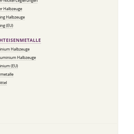
r-Nickel-Legierungen
er Halbzeuge
ing Halbzeuge
ng (EU)
HTEISENMETALLE
inium Halbzeuge
luminium Halbzeuge
inium (EU)
metalle
ttel