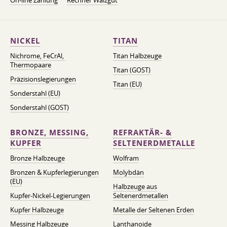
On-line Zahlung
Rechner Walzgut
NICKEL
TITAN
Nichrome, FeСrAl, ​​
Titan Halbzeuge
Thermopaare
Titan (GOST)
Präzisionslegierungen
Titan (EU)
Sonderstahl (EU)
Sonderstahl (GOST)
BRONZE, MESSING,
REFRAKTÄR- &
KUPFER
SELTENERDMETALLE
Bronze Halbzeuge
Wolfram
Bronzen & Kupferlegierungen
Molybdän
(EU)
Halbzeuge aus
Kupfer-Nickel-Legierungen
Seltenerdmetallen
Kupfer Halbzeuge
Metalle der Seltenen Erden
Messing Halbzeuge
Lanthanoide