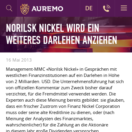
DE
NORILSK NICKEL WIRD EIN
WEITERES DARLEHEN ANZIEHEN
16 Mai 2013
Management-MMC «Norilsk Nickel» in Gesprächen mit
westlichen Finanzinstitutionen auf ein Darlehen in Höhe
von 2 Milliarden. USD. Die Unternehmensführung hat sich
von offiziellen Kommentar zum Zweck bisher darauf
verzichtet, für die Fremdmittel verwendet werden. Die
Experten auch diese Meinung bereits gebildet: sie glauben,
dass ein frischer Zustrom von Finanz Nickel Corporation
muss oder seine alte Kreditlinie zu dienen, oder (nach
Meinung der Analysten des Finanzmarktes,
wahrscheinlicher) für die Zahlung an die Aktionäre
in diesem Jahr große Dividenden versprochen.