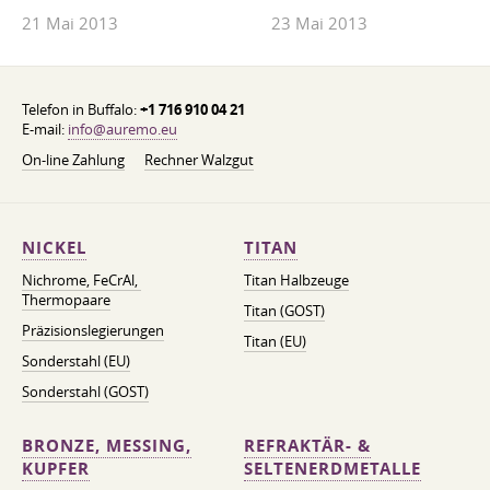
21 Mai 2013
23 Mai 2013
Telefon in Buffalo:
+1 716 910 04 21
E-mail:
info@auremo.eu
On-line Zahlung
Rechner Walzgut
NICKEL
TITAN
Nichrome, FeСrAl, ​​
Titan Halbzeuge
Thermopaare
Titan (GOST)
Präzisionslegierungen
Titan (EU)
Sonderstahl (EU)
Sonderstahl (GOST)
BRONZE, MESSING,
REFRAKTÄR- &
KUPFER
SELTENERDMETALLE