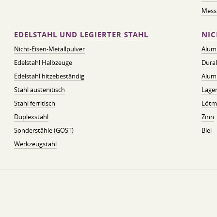
Messi
EDELSTAHL UND LEGIERTER STAHL
NIC
Nicht-Eisen-Metallpulver
Alum
Edelstahl Halbzeuge
Dura
Edelstahl hitzebeständig
Alum
Stahl austenitisch
Lager
Stahl ferritisch
Lötmi
Duplexstahl
Zinn
Sonderstähle (GOST)
Blei
Werkzeugstahl