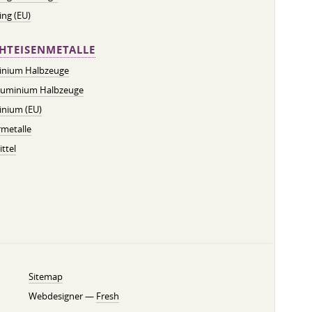
ng (EU)
HTEISENMETALLE
inium Halbzeuge
luminium Halbzeuge
inium (EU)
metalle
ttel
Sitemap
Webdesigner —
Fresh