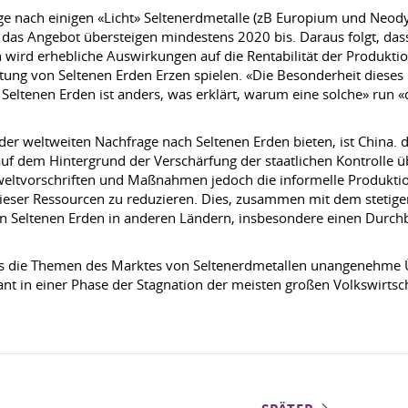
ge nach einigen «Licht» Seltenerdmetalle (zB Europium und Neo
 das Angebot übersteigen mindestens 2020 bis. Daraus folgt, da
wird erhebliche Auswirkungen auf die Rentabilität der Produkti
ung von Seltenen Erden Erzen spielen. «Die Besonderheit dieses M
 Seltenen Erden ist anders, was erklärt, warum eine solche» run 
er weltweiten Nachfrage nach Seltenen Erden bieten, ist China. d
uf dem Hintergrund der Verschärfung der staatlichen Kontrolle ü
ltvorschriften und Maßnahmen jedoch die informelle Produktio
ieser Ressourcen zu reduzieren. Dies, zusammen mit dem stetigen
on Seltenen Erden in anderen Ländern, insbesondere einen Durc
 dass die Themen des Marktes von Seltenerdmetallen unangenehme
nt in einer Phase der Stagnation der meisten großen Volkswirtsch