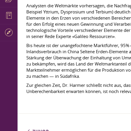
Analysten die Weltmärkte vorhersagen, die Nachfra
Beispiel Yttrium, Dysprosium und Terbium) deutlich
Elemente in den Erzen von verschiedenen Bereichen 
für den Erfolg eines neuen Gewinnung und Verarbeit
technologische Vorteile verschiedener Elemente der
in seiner Rede Experte «Galileo Ressourcen».
Bis heute ist der unangefochtene Marktführer, 95% d
Inlandsverbrauch in China Seltene Erden-Elemente a
Stärkung der Überwachung der Einhaltung von Umwe
zu bekämpfen, wird das Land der Weltmarktanteil d
Marktteilnehmer ermöglichen für die Produktion v
zu machen — in Südafrika.
Zur gleichen Zeit, Dr. Harmer schließt nicht aus,
Unberechenbarkeit erwarten können, ist noch releva