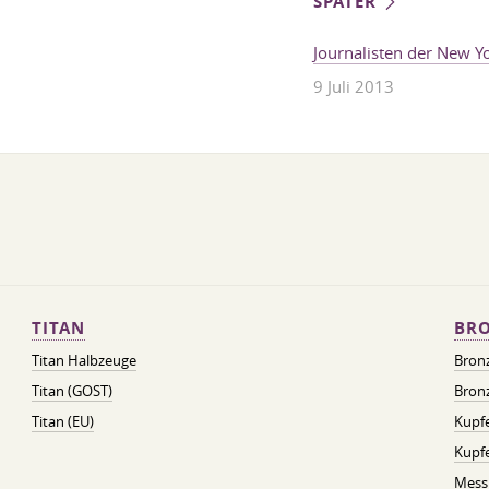
SPÄTER
Journalisten der New Yo
9 Juli 2013
TITAN
BRO
Titan Halbzeuge
Bron
Titan (GOST)
Bronz
Titan (EU)
Kupfe
Kupf
Mess