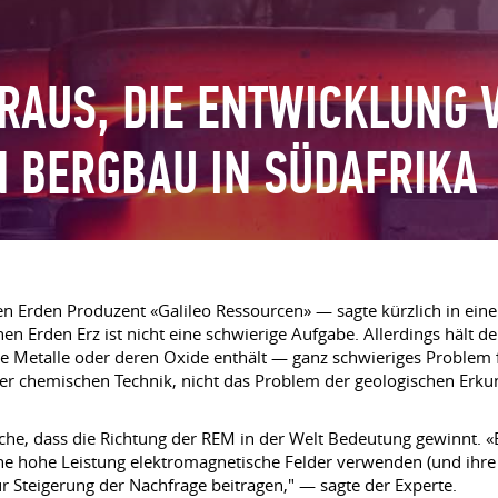
RAUS, DIE ENTWICKLUNG 
 BERGBAU IN SÜDAFRIKA
n Erden Produzent «Galileo Ressourcen» — sagte kürzlich in ein
en Erden Erz ist nicht eine schwierige Aufgabe. Allerdings hält de
 Metalle oder deren Oxide enthält — ganz schwieriges Problem f
 der chemischen Technik, nicht das Problem der geologischen Erk
he, dass die Richtung der REM in der Welt Bedeutung gewinnt. «E
ne hohe Leistung elektromagnetische Felder verwenden (und ihre 
r Steigerung der Nachfrage beitragen," — sagte der Experte.