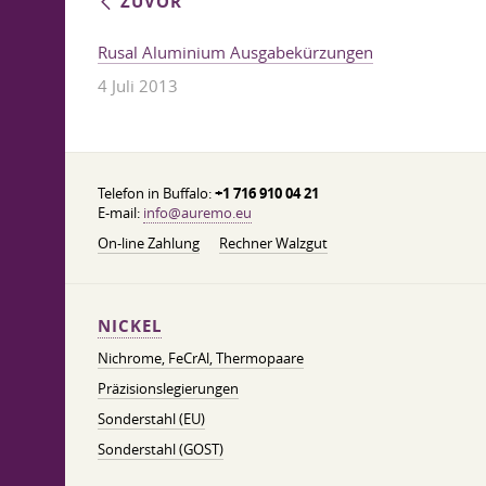
ZUVOR
Rusal Aluminium Ausgabekürzungen
4 Juli 2013
Telefon in Buffalo:
+1 716 910 04 21
E-mail:
info@auremo.eu
On-line Zahlung
Rechner Walzgut
NICKEL
Nichrome, FeСrAl, ​​Thermopaare
Präzisionslegierungen
Sonderstahl (EU)
Sonderstahl (GOST)