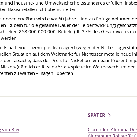
 und Industrie- und Umweltsicherheitsstandards erfüllen. Ins
ten Basismetalle nicht überschreiten.
n mir oben erwähnt wird etwa 60 Jahre. Eine zukünftige Volumen 
onen. Rubeln für die gesamte Dauer der Feldentwicklung) geschätzt
schreiten 858.000.000.000. Rubeln (dh 37% des Gesamtwerts der
n werden.
 Erhalt einer Lizenz positiv reagiert (wegen der Nickel-Lagerstätt
tuellen Situation auf dem Weltmarkt für Nichteisenmetalle neue In
er Tatsache, dass der Preis für Nickel um ein paar Prozent in jün
 Nickel» (nämlich er Rivale «Artel» spielte im Wettbewerb um de
renten zu warten «- sagen Experten.
SPÄTER
 von Blei
Clarendon Alumina Die 
Aluminium Rohstoffe fü