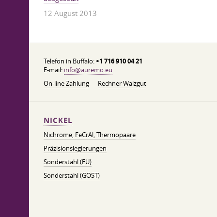
12 August 2013
Telefon in Buffalo:
+1 716 910 04 21
E-mail:
info@auremo.eu
On-line Zahlung
Rechner Walzgut
NICKEL
Nichrome, FeСrAl, ​​Thermopaare
Präzisionslegierungen
Sonderstahl (EU)
Sonderstahl (GOST)