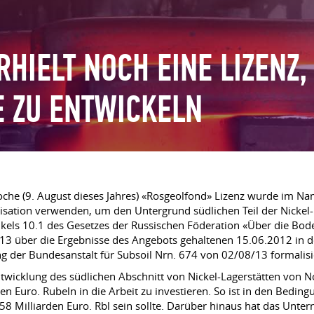
RHIELT NOCH EINE LIZENZ,
E ZU ENTWICKELN
oche (9. August dieses Jahres) «Rosgeolfond» Lizenz wurde im Na
sation verwenden, um den Untergrund südlichen Teil der Nickel-L
ikels 10.1 des Gesetzes der Russischen Föderation «Über die Bo
.13
über die Ergebnisse des Angebots gehaltenen
15.06.2012
in d
 der Bundesanstalt für Subsoil Nrn. 674 von 02/08/13 formalisi
ntwicklung des südlichen Abschnitt von Nickel-Lagerstätten von N
den Euro. Rubeln in die Arbeit zu investieren. So ist in den Bed
 58 Milliarden Euro. Rbl sein sollte. Darüber hinaus hat das Un