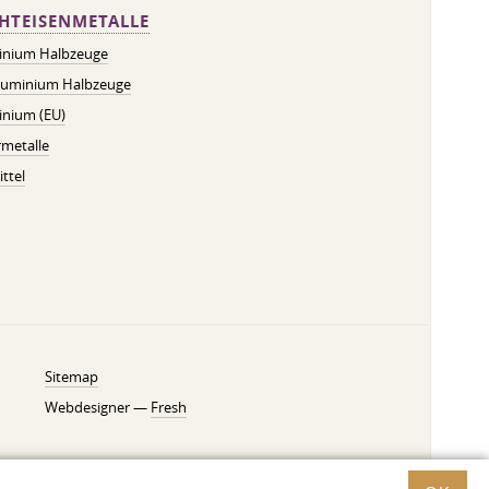
HTEISENMETALLE
inium Halbzeuge
luminium Halbzeuge
inium (EU)
metalle
ttel
Sitemap
Webdesigner —
Fresh