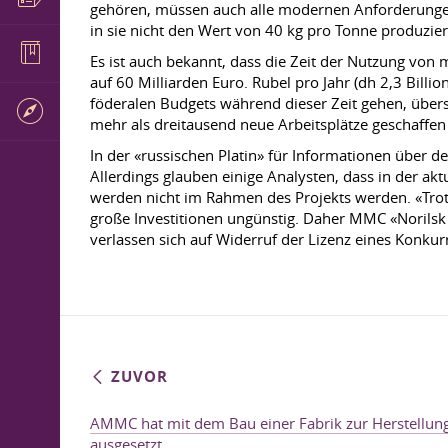
gehören, müssen auch alle modernen Anforderungen
in sie nicht den Wert von 40 kg pro Tonne produzier
Es ist auch bekannt, dass die Zeit der Nutzung vo
auf 60 Milliarden Euro. Rubel pro Jahr (dh 2,3 Billi
föderalen Budgets während dieser Zeit gehen, über
mehr als dreitausend neue Arbeitsplätze geschaffe
In der «russischen Platin» für Informationen über den
Allerdings glauben einige Analysten, dass in der ak
werden nicht im Rahmen des Projekts werden. «Trotz d
große Investitionen ungünstig. Daher MMC «Norilsk
verlassen sich auf Widerruf der Lizenz eines Konkur
ZUVOR
AMMC hat mit dem Bau einer Fabrik zur Herstellung
ausgesetzt