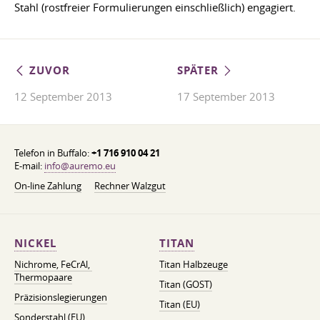
Stahl (rostfreier Formulierungen einschließlich) engagiert.
ZUVOR
SPÄTER
12 September 2013
17 September 2013
Telefon in Buffalo:
+1 716 910 04 21
E-mail:
info@auremo.eu
On-line Zahlung
Rechner Walzgut
NICKEL
TITAN
Nichrome, FeСrAl, ​​
Titan Halbzeuge
Thermopaare
Titan (GOST)
Präzisionslegierungen
Titan (EU)
Sonderstahl (EU)