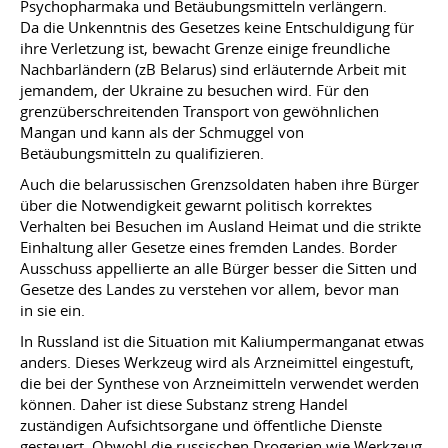
Psychopharmaka und Betäubungsmitteln verlängern.
Da die Unkenntnis des Gesetzes keine Entschuldigung für
ihre Verletzung ist, bewacht Grenze einige freundliche
Nachbarländern (zB Belarus) sind erläuternde Arbeit mit
jemandem, der Ukraine zu besuchen wird. Für den
grenzüberschreitenden Transport von gewöhnlichen
Mangan und kann als der Schmuggel von
Betäubungsmitteln zu qualifizieren.
Auch die belarussischen Grenzsoldaten haben ihre Bürger
über die Notwendigkeit gewarnt politisch korrektes
Verhalten bei Besuchen im Ausland Heimat und die strikte
Einhaltung aller Gesetze eines fremden Landes. Border
Ausschuss appellierte an alle Bürger besser die Sitten und
Gesetze des Landes zu verstehen vor allem, bevor man
in sie ein.
In Russland ist die Situation mit Kaliumpermanganat etwas
anders. Dieses Werkzeug wird als Arzneimittel eingestuft,
die bei der Synthese von Arzneimitteln verwendet werden
können. Daher ist diese Substanz streng Handel
zuständigen Aufsichtsorgane und öffentliche Dienste
gesteuert. Obwohl die russischen Drogerien wie Werkzeug