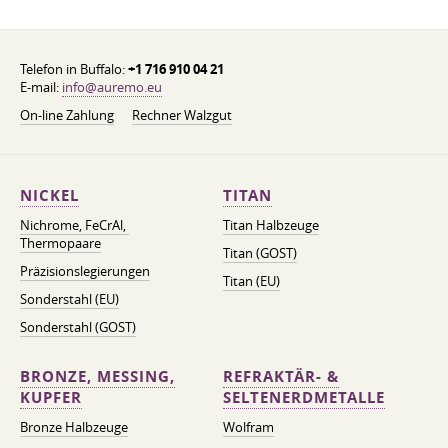
Telefon in Buffalo:
+1 716 910 04 21
E-mail:
info@auremo.eu
On-line Zahlung
Rechner Walzgut
NICKEL
TITAN
Nichrome, FeСrAl, ​​
Titan Halbzeuge
Thermopaare
Titan (GOST)
Präzisionslegierungen
Titan (EU)
Sonderstahl (EU)
Sonderstahl (GOST)
BRONZE, MESSING,
REFRAKTÄR- &
KUPFER
SELTENERDMETALLE
Bronze Halbzeuge
Wolfram