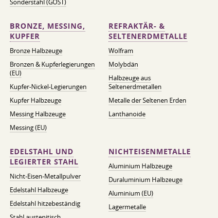
Sonderstahl (GOST)
BRONZE, MESSING,
REFRAKTÄR- &
KUPFER
SELTENERDMETALLE
Bronze Halbzeuge
Wolfram
Bronzen & Kupferlegierungen
Molybdän
(EU)
Halbzeuge aus
Kupfer-Nickel-Legierungen
Seltenerdmetallen
Kupfer Halbzeuge
Metalle der Seltenen Erden
Messing Halbzeuge
Lanthanoide
Messing (EU)
EDELSTAHL UND
NICHTEISENMETALLE
LEGIERTER STAHL
Aluminium Halbzeuge
Nicht-Eisen-Metallpulver
Duraluminium Halbzeuge
Edelstahl Halbzeuge
Aluminium (EU)
Edelstahl hitzebeständig
Lagermetalle
Stahl austenitisch