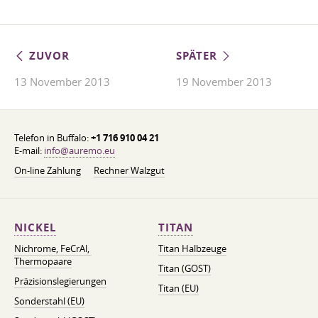
ZUVOR
SPÄTER
13 November 2013
19 November 2013
Telefon in Buffalo:
+1 716 910 04 21
E-mail:
info@auremo.eu
On-line Zahlung
Rechner Walzgut
NICKEL
TITAN
Nichrome, FeСrAl, ​​
Titan Halbzeuge
Thermopaare
Titan (GOST)
Präzisionslegierungen
Titan (EU)
Sonderstahl (EU)