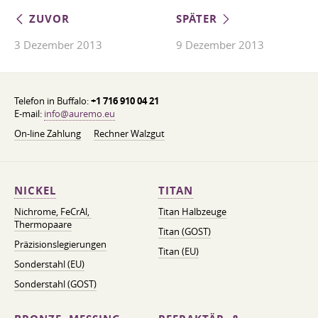
ZUVOR
SPÄTER
3 Dezember 2013
9 Dezember 2013
Telefon in Buffalo:
+1 716 910 04 21
E-mail:
info@auremo.eu
On-line Zahlung
Rechner Walzgut
NICKEL
TITAN
Nichrome, FeСrAl, ​​
Titan Halbzeuge
Thermopaare
Titan (GOST)
Präzisionslegierungen
Titan (EU)
Sonderstahl (EU)
Sonderstahl (GOST)