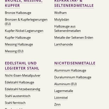
BRONZE, MESSING,
REFRAKTÄR- &
KUPFER
SELTENERDMETALLE
Bronze Halbzeuge
Wolfram
Bronzen & Kupferlegierungen
Molybdän
(EU)
Halbzeuge aus
Kupfer-Nickel-Legierungen
Seltenerdmetallen
Kupfer Halbzeuge
Metalle der Seltenen Erden
Messing Halbzeuge
Lanthanoide
Messing (EU)
EDELSTAHL UND
NICHTEISENMETALLE
LEGIERTER STAHL
Aluminium Halbzeuge
Nicht-Eisen-Metallpulver
Duraluminium Halbzeuge
Edelstahl Halbzeuge
Aluminium (EU)
Edelstahl hitzebeständig
Lagermetalle
Stahl austenitisch
Lötmittel
Stahl ferritisch
Zinn