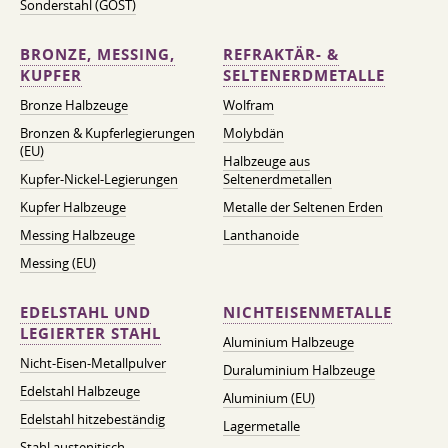
Sonderstahl (GOST)
BRONZE, MESSING,
REFRAKTÄR- &
KUPFER
SELTENERDMETALLE
Bronze Halbzeuge
Wolfram
Bronzen & Kupferlegierungen
Molybdän
(EU)
Halbzeuge aus
Kupfer-Nickel-Legierungen
Seltenerdmetallen
Kupfer Halbzeuge
Metalle der Seltenen Erden
Messing Halbzeuge
Lanthanoide
Messing (EU)
EDELSTAHL UND
NICHTEISENMETALLE
LEGIERTER STAHL
Aluminium Halbzeuge
Nicht-Eisen-Metallpulver
Duraluminium Halbzeuge
Edelstahl Halbzeuge
Aluminium (EU)
Edelstahl hitzebeständig
Lagermetalle
Stahl austenitisch