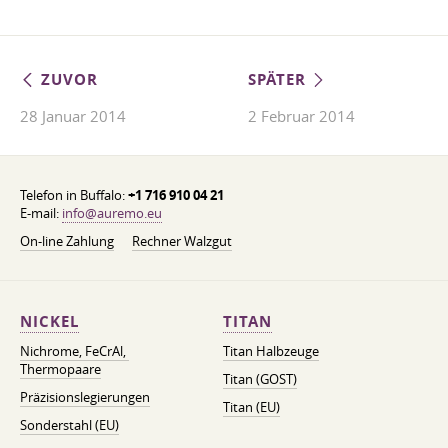
ZUVOR
SPÄTER
28 Januar 2014
2 Februar 2014
Telefon in Buffalo:
+1 716 910 04 21
E-mail:
info@auremo.eu
On-line Zahlung
Rechner Walzgut
NICKEL
TITAN
Nichrome, FeСrAl, ​​
Titan Halbzeuge
Thermopaare
Titan (GOST)
Präzisionslegierungen
Titan (EU)
Sonderstahl (EU)