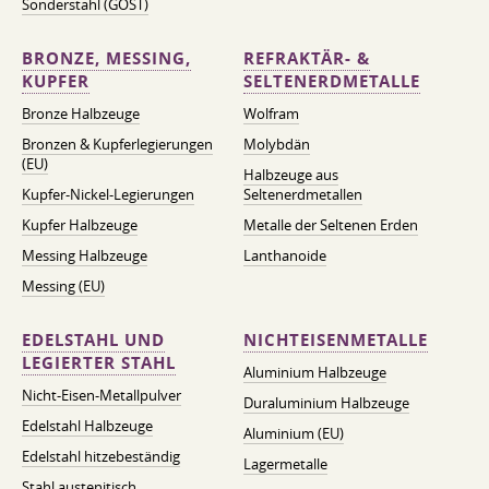
Sonderstahl (GOST)
BRONZE, MESSING,
REFRAKTÄR- &
KUPFER
SELTENERDMETALLE
Bronze Halbzeuge
Wolfram
Bronzen & Kupferlegierungen
Molybdän
(EU)
Halbzeuge aus
Kupfer-Nickel-Legierungen
Seltenerdmetallen
Kupfer Halbzeuge
Metalle der Seltenen Erden
Messing Halbzeuge
Lanthanoide
Messing (EU)
EDELSTAHL UND
NICHTEISENMETALLE
LEGIERTER STAHL
Aluminium Halbzeuge
Nicht-Eisen-Metallpulver
Duraluminium Halbzeuge
Edelstahl Halbzeuge
Aluminium (EU)
Edelstahl hitzebeständig
Lagermetalle
Stahl austenitisch