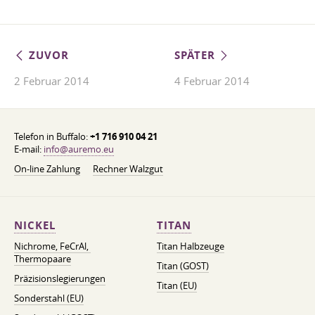
ZUVOR
SPÄTER
2 Februar 2014
4 Februar 2014
Telefon in Buffalo:
+1 716 910 04 21
E-mail:
info@auremo.eu
On-line Zahlung
Rechner Walzgut
NICKEL
TITAN
Nichrome, FeСrAl, ​​
Titan Halbzeuge
Thermopaare
Titan (GOST)
Präzisionslegierungen
Titan (EU)
Sonderstahl (EU)