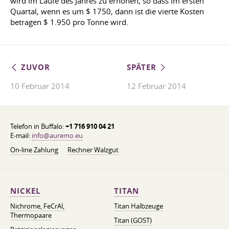
wird im Laufe des Jahres zu erhöhen, so dass im ersten
Quartal, wenn es um $ 1750, dann ist die vierte Kosten
betragen $ 1.950 pro Tonne wird.
ZUVOR
SPÄTER
10 Februar 2014
12 Februar 2014
Telefon in Buffalo:
+1 716 910 04 21
E-mail:
info@auremo.eu
On-line Zahlung
Rechner Walzgut
NICKEL
TITAN
Nichrome, FeСrAl, ​​
Titan Halbzeuge
Thermopaare
Titan (GOST)