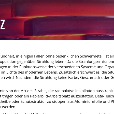
Z
ndheit, in einigen Fällen ohne bedenklichen Schwermetall ist einf
xposition gegenüber Strahlung leben. Da die Strahlungsemission
ungen in der Funktionsweise der verschiedenen Systeme und Organe
m Lichte des modernen Lebens. Zusätzlich erschwert es, die Situ
 wird. Nachdem die Strahlung keine Farbe, Geschmack oder Ger
nie von der Art des Strahls, die radioaktive Installation ausstrah
gen oder ein Papierbild-Arbeitsplatz auszustatten. Beta-Teilche
cheibe oder Schutzstruktur zu stoppen aus Aluminiumfolie und Ple
t werden.