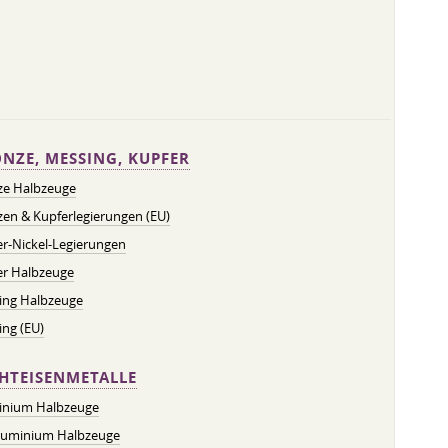
NZE, MESSING, KUPFER
ze Halbzeuge
en & Kupferlegierungen (EU)
r-Nickel-Legierungen
er Halbzeuge
ing Halbzeuge
ng (EU)
HTEISENMETALLE
inium Halbzeuge
luminium Halbzeuge