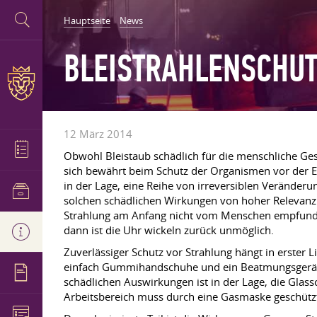
Hauptseite
News
BLEISTRAHLENSCHUT
12 März 2014
Obwohl Bleistaub schädlich für die menschliche Gesu
sich bewährt beim Schutz der Organismen vor der E
in der Lage, eine Reihe von irreversiblen Veränder
solchen schädlichen Wirkungen von hoher Relevanz i
Strahlung am Anfang nicht vom Menschen empfunden
dann ist die Uhr wickeln zurück unmöglich.
Zuverlässiger Schutz vor Strahlung hängt in erster Li
einfach Gummihandschuhe und ein Beatmungsgerät tra
schädlichen Auswirkungen ist in der Lage, die Glass
Arbeitsbereich muss durch eine Gasmaske geschütz