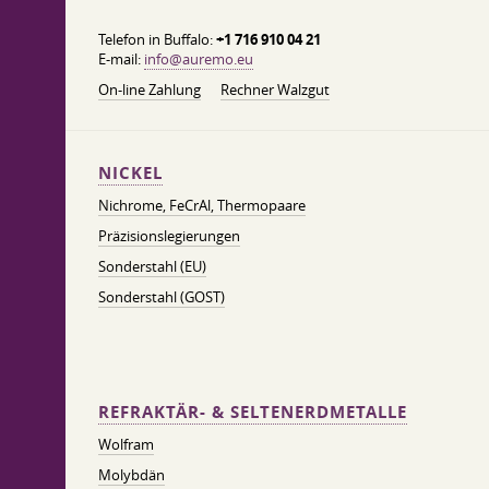
Telefon in Buffalo:
+1 716 910 04 21
E-mail:
info@auremo.eu
On-line Zahlung
Rechner Walzgut
NICKEL
Nichrome, FeСrAl, ​​Thermopaare
Präzisionslegierungen
Sonderstahl (EU)
Sonderstahl (GOST)
REFRAKTÄR- & SELTENERDMETALLE
Wolfram
Molybdän