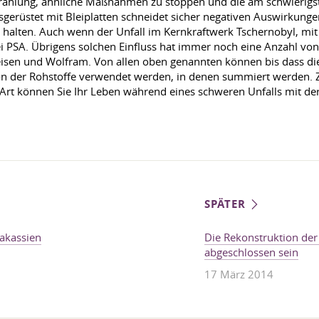
trahlung, ähnliche Maßnahmen zu stoppen und die am schwierigst
gerüstet mit Bleiplatten schneidet sicher negativen Auswirkungen
 halten. Auch wenn der Unfall im Kernkraftwerk Tschernobyl, mi
ei PSA. Übrigens solchen Einfluss hat immer noch eine Anzahl vo
seisen und Wolfram. Von allen oben genannten können bis dass die
ation der Rohstoffe verwendet werden, in denen summiert werden
r Art können Sie Ihr Leben während eines schweren Unfalls mit de
SPÄTER
akassien
Die Rekonstruktion der
abgeschlossen sein
17 März 2014