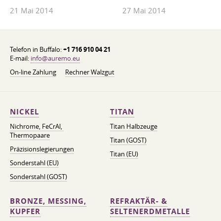
21 Mai 2014
27 Mai 2014
Telefon in Buffalo:
+1 716 910 04 21
E-mail:
info@auremo.eu
On-line Zahlung
Rechner Walzgut
NICKEL
TITAN
Nichrome, FeСrAl, ​​
Titan Halbzeuge
Thermopaare
Titan (GOST)
Präzisionslegierungen
Titan (EU)
Sonderstahl (EU)
Sonderstahl (GOST)
BRONZE, MESSING,
REFRAKTÄR- &
KUPFER
SELTENERDMETALLE